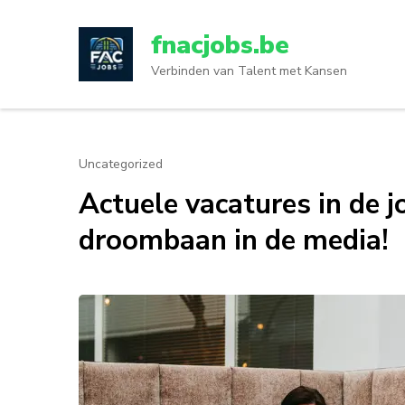
Ga
naar
fnacjobs.be
inhoud
Verbinden van Talent met Kansen
(druk
op
enter)
Uncategorized
Actuele vacatures in de j
droombaan in de media!