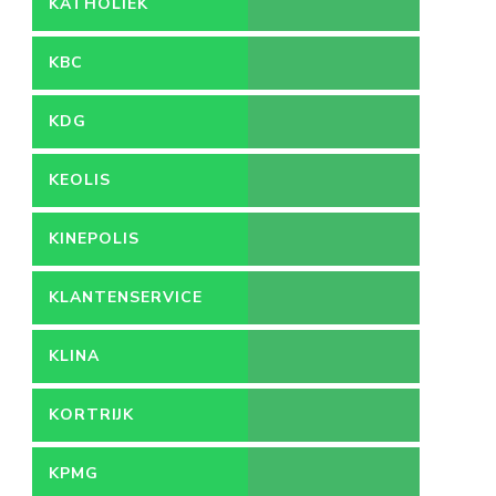
KATHOLIEK
ONDERWIJS
KBC
KDG
KEOLIS
KINEPOLIS
KLANTENSERVICE
KLINA
KORTRIJK
KPMG