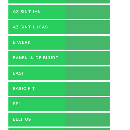
AZ SINT JAN
VACATURES
AZ SINT LUCAS
B WERK
BANEN IN DE BUURT
BASF
BASIC FIT
BBL
BELFIUS