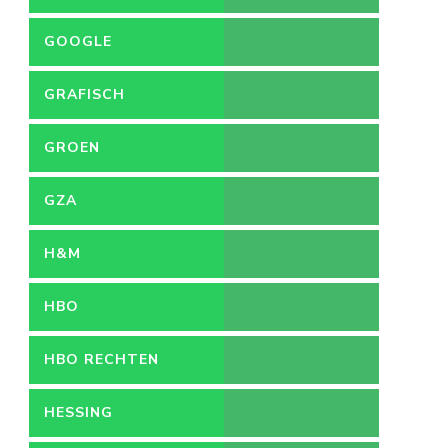
GOOGLE
GRAFISCH
ONTWERPER
GROEN
GZA
H&M
HBO
HBO RECHTEN
HESSING