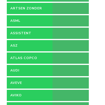
ARTSEN ZONDER
GRENZEN
ASML
ASSISTENT
ACCOUNTANT
ASZ
ATLAS COPCO
AUDI
AVEVE
AVIKO