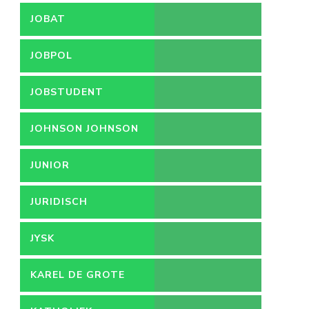
JOBAT
JOBPOL
JOBSTUDENT
JOHNSON JOHNSON
JUNIOR
ACCOUNTMANAGER
JURIDISCH
MEDEWERKER
JYSK
KAREL DE GROTE
HOGESCHOOL