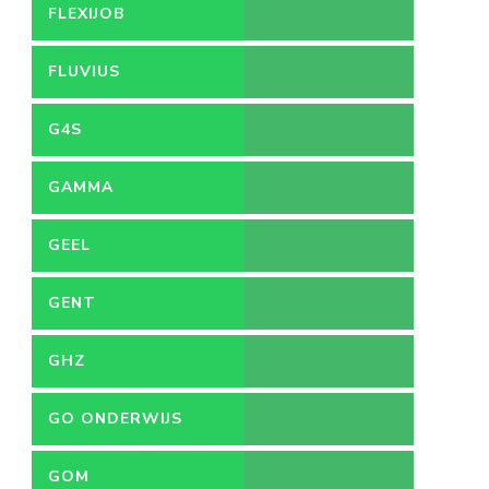
FLEXIJOB
FLUVIUS
G4S
GAMMA
GEEL
GENT
GHZ
GO ONDERWIJS
GOM