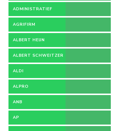
ADMINISTRATIEF
MEDEWERKER
AGRIFIRM
ALBERT HEIJN
ALBERT SCHWEITZER
ZIEKENHUIS
ALDI
ALPRO
ANB
AP