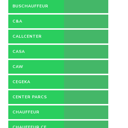
BUSCHAUFFEUR
C&A
CALLCENTER
VACATURES
CASA
CAW
CEGEKA
CENTER PARCS
CHAUFFEUR
CHAUFFEUR CE