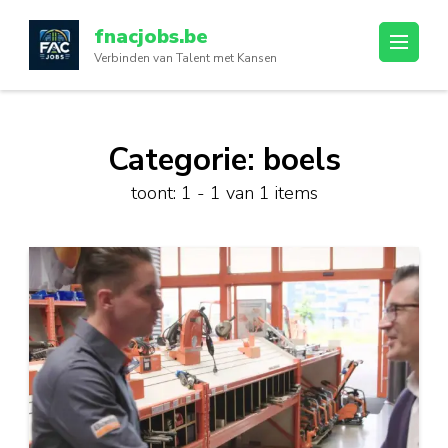
Ga
fnacjobs.be
naar
Verbinden van Talent met Kansen
inhoud
(druk
op
enter)
Categorie:
boels
toont: 1 - 1 van 1 items