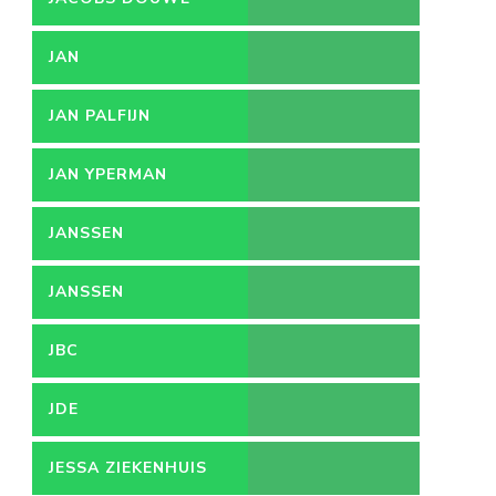
EGBERTS
JAN
JAN PALFIJN
JAN YPERMAN
JANSSEN
JANSSEN
PHARMACEUTICA
JBC
JDE
JESSA ZIEKENHUIS