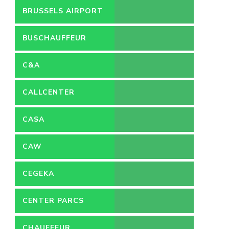
BRUSSELS AIRPORT
BUSCHAUFFEUR
C&A
CALLCENTER
VACATURES
CASA
CAW
CEGEKA
CENTER PARCS
CHAUFFEUR