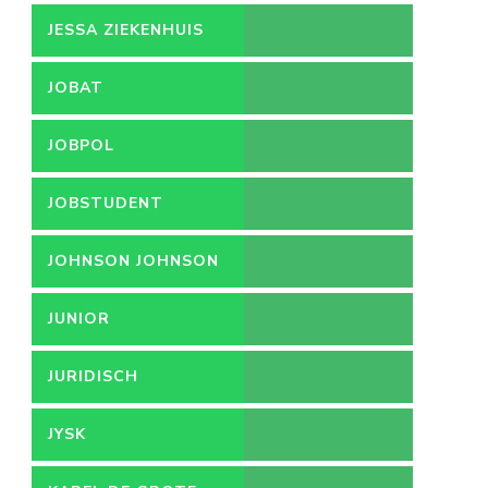
JESSA ZIEKENHUIS
JOBAT
JOBPOL
JOBSTUDENT
JOHNSON JOHNSON
JUNIOR
ACCOUNTMANAGER
JURIDISCH
MEDEWERKER
JYSK