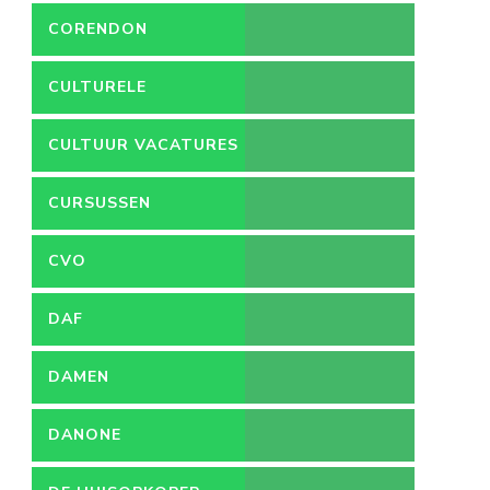
CORENDON
CULTURELE
VACATURES
CULTUUR VACATURES
CURSUSSEN
CVO
DAF
DAMEN
DANONE