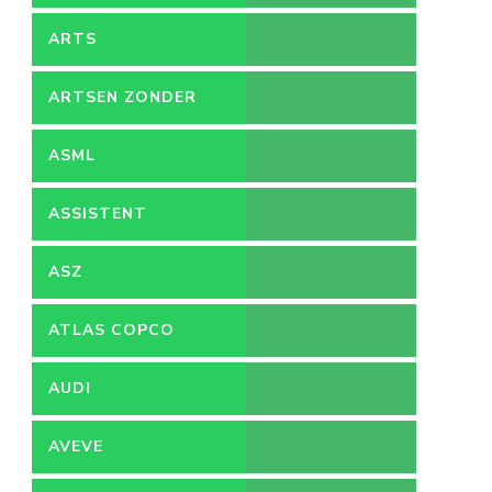
ARTS
ARTSEN ZONDER
GRENZEN
ASML
ASSISTENT
ACCOUNTANT
ASZ
ATLAS COPCO
AUDI
AVEVE