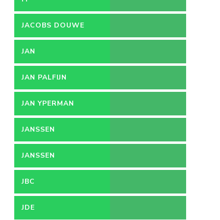
JACOBS DOUWE
EGBERTS
JAN
JAN PALFIJN
JAN YPERMAN
JANSSEN
JANSSEN
PHARMACEUTICA
JBC
JDE