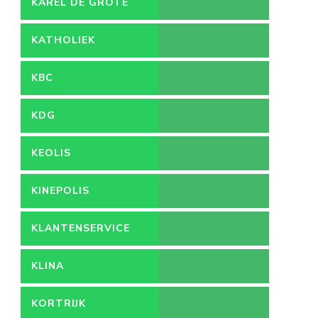
KAREL DE GROTE
HOGESCHOOL
KATHOLIEK
ONDERWIJS
KBC
KDG
KEOLIS
KINEPOLIS
KLANTENSERVICE
KLINA
KORTRIJK