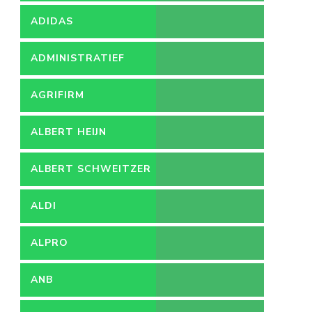
ADIDAS
ADMINISTRATIEF
MEDEWERKER
AGRIFIRM
ALBERT HEIJN
ALBERT SCHWEITZER
ZIEKENHUIS
ALDI
ALPRO
ANB