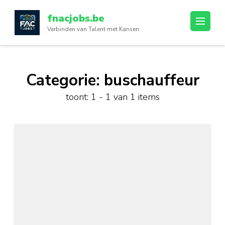
Ga
fnacjobs.be
naar
Verbinden van Talent met Kansen
inhoud
(druk
op
enter)
Categorie:
buschauffeur
toont: 1 - 1 van 1 items