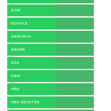
GOM
GOOGLE
GRAFISCH
ONTWERPER
GROEN
GZA
H&M
HBO
HBO RECHTEN