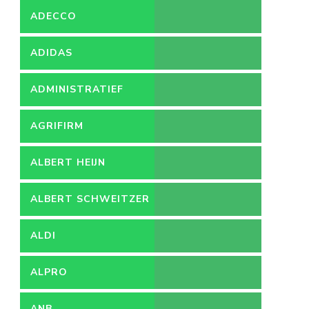
ADECCO
ADIDAS
ADMINISTRATIEF
MEDEWERKER
AGRIFIRM
ALBERT HEIJN
ALBERT SCHWEITZER
ZIEKENHUIS
ALDI
ALPRO
ANB