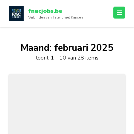
Ga
fnacjobs.be
naar
Verbinden van Talent met Kansen
inhoud
(druk
op
enter)
Maand:
februari 2025
toont: 1 - 10 van 28 items