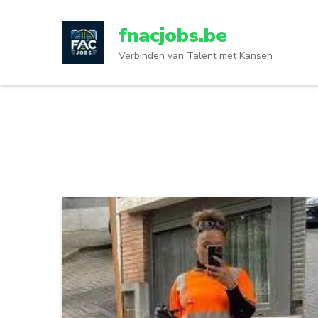
Ga
naar
fnacjobs.be
inhoud
Verbinden van Talent met Kansen
(druk
op
enter)