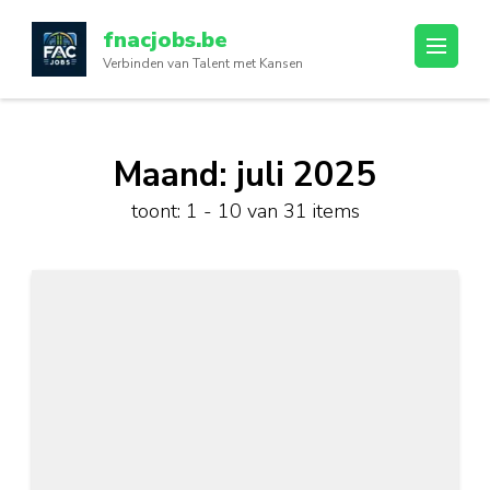
Ga
fnacjobs.be
naar
Verbinden van Talent met Kansen
inhoud
(druk
op
enter)
Maand:
juli 2025
toont: 1 - 10 van 31 items