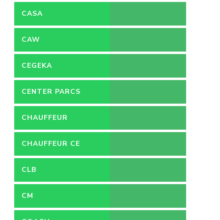
VACATURES
CASA
CAW
CEGEKA
CENTER PARCS
CHAUFFEUR
CHAUFFEUR CE
CLB
CM