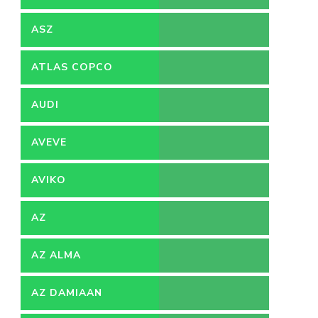
ACCOUNTANT
ASZ
ATLAS COPCO
AUDI
AVEVE
AVIKO
AZ
AZ ALMA
AZ DAMIAAN