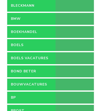
BLECKMANN
BMW
BOEKHANDEL
BOELS
BOELS VACATURES
BOND BETER
LEEFMILIEU
BOUWVACATURES
BP
BPOST