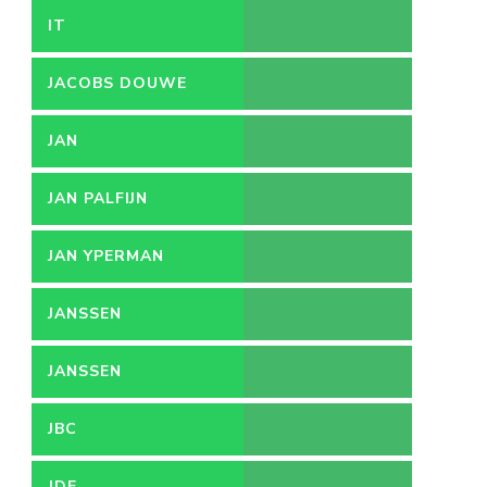
IT
JACOBS DOUWE
EGBERTS
JAN
JAN PALFIJN
JAN YPERMAN
JANSSEN
JANSSEN
PHARMACEUTICA
JBC
JDE