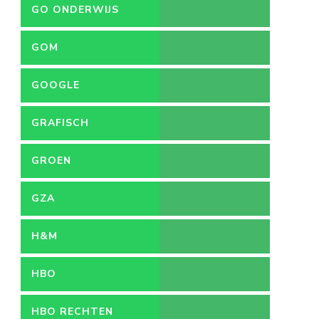
GO ONDERWIJS
GOM
GOOGLE
GRAFISCH
ONTWERPER
GROEN
GZA
H&M
HBO
HBO RECHTEN