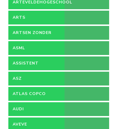
ARTEVELDEHOGESCHOOL
ARTS
ARTSEN ZONDER
GRENZEN
ASML
ASSISTENT
ACCOUNTANT
ASZ
ATLAS COPCO
AUDI
AVEVE