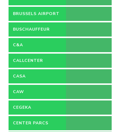
BRUSSELS AIRPORT
BUSCHAUFFEUR
C&A
CALLCENTER
VACATURES
CASA
CAW
CEGEKA
CENTER PARCS