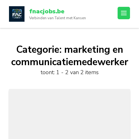
Ga
fnacjobs.be
naar
Verbinden van Talent met Kansen
inhoud
(druk
op
enter)
Categorie:
marketing en
communicatiemedewerker
toont: 1 - 2 van 2 items