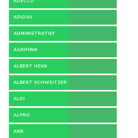
ADECCO
ADIDAS
ADMINISTRATIEF
MEDEWERKER
AGRIFIRM
ALBERT HEIJN
ALBERT SCHWEITZER
ZIEKENHUIS
ALDI
ALPRO
ANB