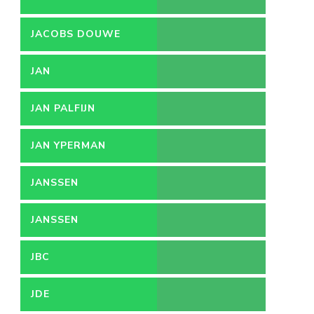
JACOBS DOUWE
EGBERTS
JAN
JAN PALFIJN
JAN YPERMAN
JANSSEN
JANSSEN
PHARMACEUTICA
JBC
JDE