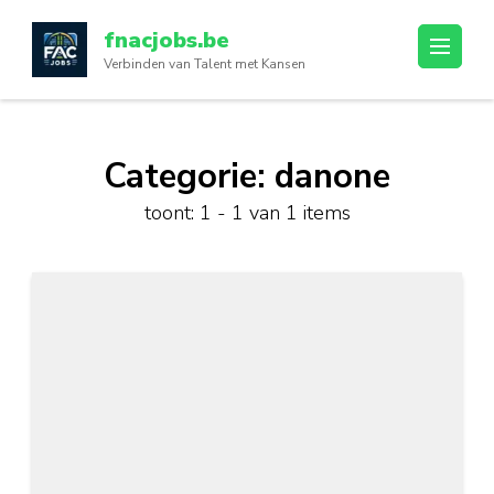
Ga
fnacjobs.be
naar
Verbinden van Talent met Kansen
inhoud
(druk
op
enter)
Categorie:
danone
toont: 1 - 1 van 1 items