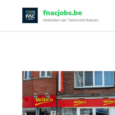
Ga
naar
fnacjobs.be
inhoud
Verbinden van Talent met Kansen
(druk
op
enter)