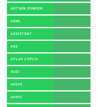
ARTSEN ZONDER
GRENZEN
ASML
ASSISTENT
ACCOUNTANT
ASZ
ATLAS COPCO
AUDI
AVEVE
AVIKO