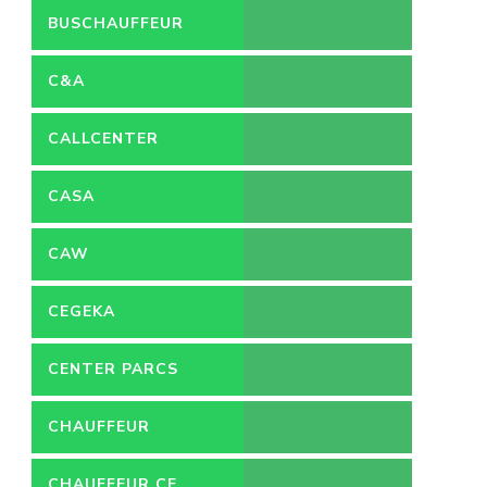
BUSCHAUFFEUR
C&A
CALLCENTER
VACATURES
CASA
CAW
CEGEKA
CENTER PARCS
CHAUFFEUR
CHAUFFEUR CE