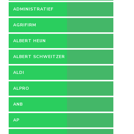
ADMINISTRATIEF
MEDEWERKER
AGRIFIRM
ALBERT HEIJN
ALBERT SCHWEITZER
ZIEKENHUIS
ALDI
ALPRO
ANB
AP