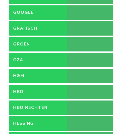
GOOGLE
GRAFISCH
ONTWERPER
GROEN
GZA
H&M
HBO
HBO RECHTEN
HESSING