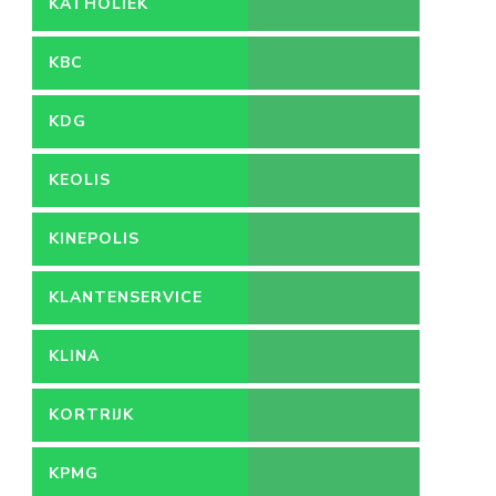
KATHOLIEK
ONDERWIJS
KBC
KDG
KEOLIS
KINEPOLIS
KLANTENSERVICE
KLINA
KORTRIJK
KPMG