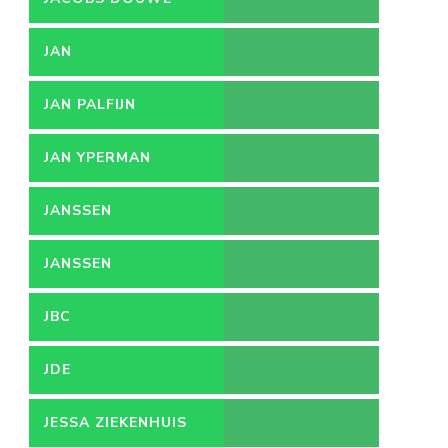
EGBERTS
JAN
JAN PALFIJN
JAN YPERMAN
JANSSEN
JANSSEN
PHARMACEUTICA
JBC
JDE
JESSA ZIEKENHUIS