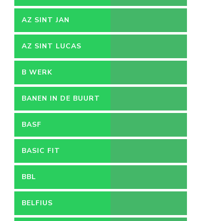
AZ SINT JAN
VACATURES
AZ SINT LUCAS
B WERK
BANEN IN DE BUURT
BASF
BASIC FIT
BBL
BELFIUS