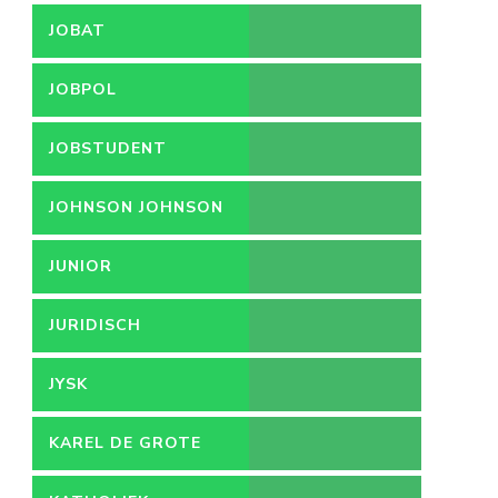
JOBAT
JOBPOL
JOBSTUDENT
JOHNSON JOHNSON
JUNIOR
ACCOUNTMANAGER
JURIDISCH
MEDEWERKER
JYSK
KAREL DE GROTE
HOGESCHOOL