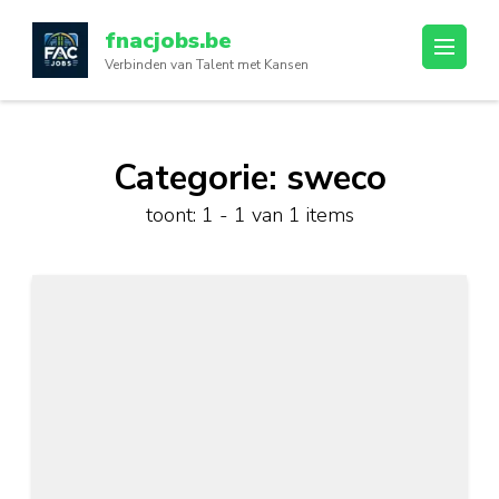
Ga
fnacjobs.be
naar
Verbinden van Talent met Kansen
inhoud
(druk
op
enter)
Categorie:
sweco
toont: 1 - 1 van 1 items