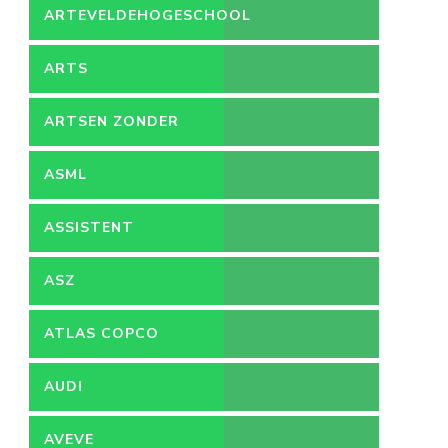
ARTEVELDEHOGESCHOOL
ARTS
ARTSEN ZONDER
GRENZEN
ASML
ASSISTENT
ACCOUNTANT
ASZ
ATLAS COPCO
AUDI
AVEVE