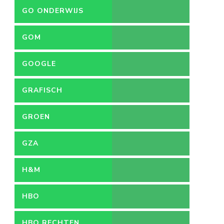
GO ONDERWIJS
GOM
GOOGLE
GRAFISCH
ONTWERPER
GROEN
GZA
H&M
HBO
HBO RECHTEN