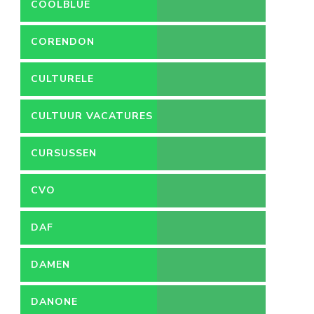
COOLBLUE
CORENDON
CULTURELE
VACATURES
CULTUUR VACATURES
CURSUSSEN
CVO
DAF
DAMEN
DANONE