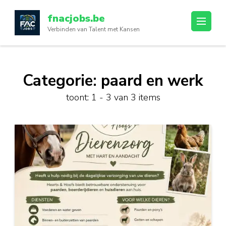
Ga
fnacjobs.be
naar
Verbinden van Talent met Kansen
inhoud
(druk
op
enter)
Categorie:
paard en werk
toont: 1 - 3 van 3 items