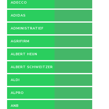
ADECCO
ADIDAS
ADMINISTRATIEF
MEDEWERKER
AGRIFIRM
ALBERT HEIJN
ALBERT SCHWEITZER
ZIEKENHUIS
ALDI
ALPRO
ANB