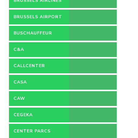
BRUSSELS AIRLINES
BRUSSELS AIRPORT
BUSCHAUFFEUR
C&A
CALLCENTER
VACATURES
CASA
CAW
CEGEKA
CENTER PARCS