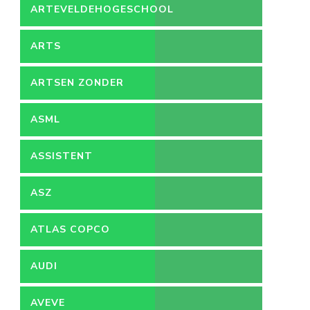
ARTEVELDEHOGESCHOOL
ARTS
ARTSEN ZONDER
GRENZEN
ASML
ASSISTENT
ACCOUNTANT
ASZ
ATLAS COPCO
AUDI
AVEVE