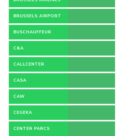
BRUSSELS AIRPORT
BUSCHAUFFEUR
C&A
CALLCENTER
VACATURES
CASA
CAW
CEGEKA
CENTER PARCS