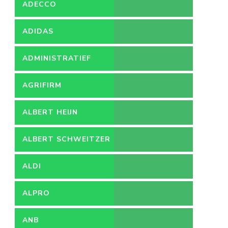
ADECCO
ADIDAS
ADMINISTRATIEF
MEDEWERKER
AGRIFIRM
ALBERT HEIJN
ALBERT SCHWEITZER
ZIEKENHUIS
ALDI
ALPRO
ANB