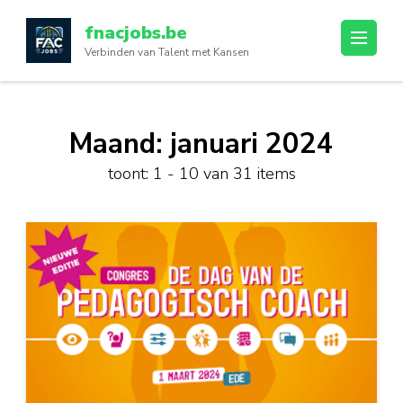
Ga
fnacjobs.be
naar
Verbinden van Talent met Kansen
inhoud
(druk
op
enter)
Maand:
januari 2024
toont: 1 - 10 van 31 items