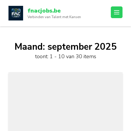
Ga
fnacjobs.be
naar
Verbinden van Talent met Kansen
inhoud
(druk
op
enter)
Maand:
september 2025
toont: 1 - 10 van 30 items