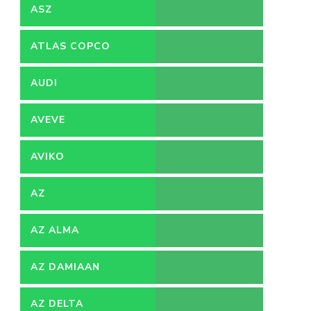
ACCOUNTANT
ASZ
ATLAS COPCO
AUDI
AVEVE
AVIKO
AZ
AZ ALMA
AZ DAMIAAN
AZ DELTA