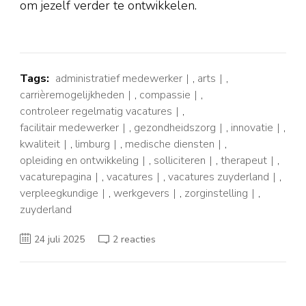
om jezelf verder te ontwikkelen.
Tags:
administratief medewerker
,
arts
,
carrièremogelijkheden
,
compassie
,
controleer regelmatig vacatures
,
facilitair medewerker
,
gezondheidszorg
,
innovatie
,
kwaliteit
,
limburg
,
medische diensten
,
opleiding en ontwikkeling
,
solliciteren
,
therapeut
,
vacaturepagina
,
vacatures
,
vacatures zuyderland
,
verpleegkundige
,
werkgevers
,
zorginstelling
,
zuyderland
op
24 juli 2025
2 reacties
Ontdek
de
Actuele
Vacatures
bij
Zuyderland
voor