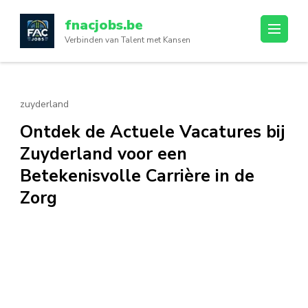
Ga
fnacjobs.be
naar
Verbinden van Talent met Kansen
inhoud
(druk
op
enter)
zuyderland
Ontdek de Actuele Vacatures bij
Zuyderland voor een
Betekenisvolle Carrière in de
Zorg