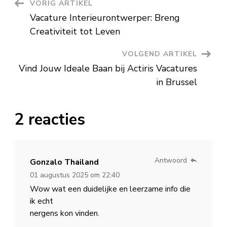
Berichtnavigatie
VORIG ARTIKEL
een
Betekenisvolle
Vacature Interieurontwerper: Breng
Carrière
in
Creativiteit tot Leven
de
Zorg
VOLGEND ARTIKEL
Vind Jouw Ideale Baan bij Actiris Vacatures
in Brussel
2 reacties
Antwoord
Gonzalo Thailand
01 augustus 2025 om 22:40
Wow wat een duidelijke en leerzame info die
ik echt
nergens kon vinden.