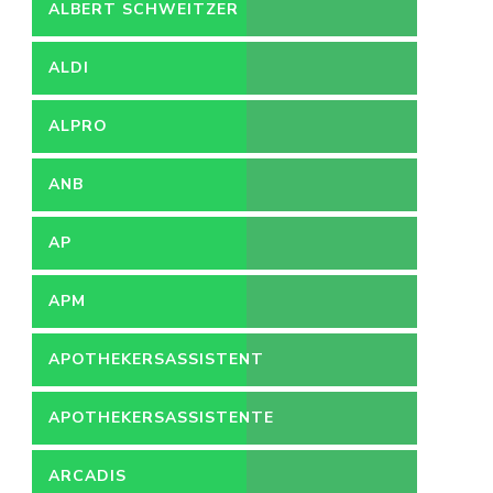
ALBERT SCHWEITZER
ZIEKENHUIS
ALDI
ALPRO
ANB
AP
APM
APOTHEKERSASSISTENT
APOTHEKERSASSISTENTE
ARCADIS