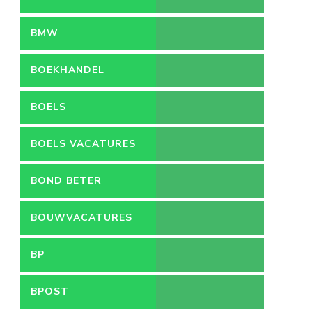
BMW
BOEKHANDEL
BOELS
BOELS VACATURES
BOND BETER
LEEFMILIEU
BOUWVACATURES
BP
BPOST