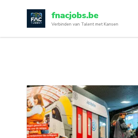
Ga
naar
fnacjobs.be
inhoud
Verbinden van Talent met Kansen
(druk
op
enter)