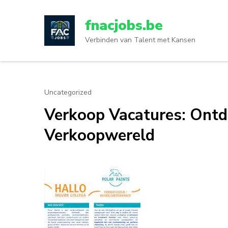
Ga
naar
fnacjobs.be
inhoud
Verbinden van Talent met Kansen
(druk
op
enter)
Uncategorized
Verkoop Vacatures: Ontd
Verkoopwereld