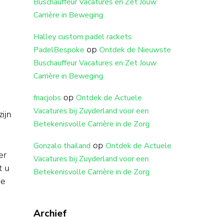
Buschauffeur Vacatures en Zet Jouw
Carrière in Beweging
Halley custom padel rackets
op
PadelBespoke
Ontdek de Nieuwste
Buschauffeur Vacatures en Zet Jouw
Carrière in Beweging
op
fnacjobs
Ontdek de Actuele
Vacatures bij Zuyderland voor een
ijn
Betekenisvolle Carrière in de Zorg
op
Gonzalo thailand
Ontdek de Actuele
er
Vacatures bij Zuyderland voor een
t u
Betekenisvolle Carrière in de Zorg
de
Archief