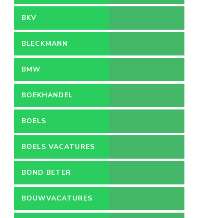
BKV
BLECKMANN
BMW
BOEKHANDEL
BOELS
BOELS VACATURES
BOND BETER
LEEFMILIEU
BOUWVACATURES