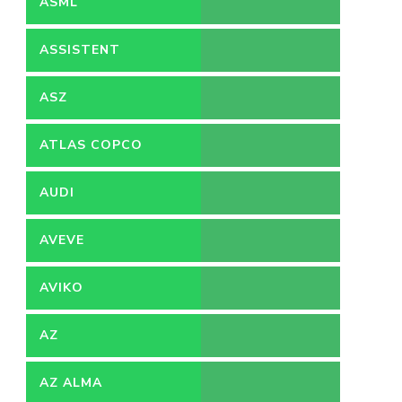
ASML
ASSISTENT
ACCOUNTANT
ASZ
ATLAS COPCO
AUDI
AVEVE
AVIKO
AZ
AZ ALMA