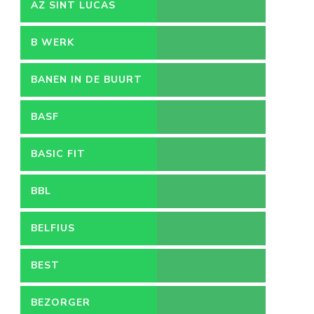
VACATURES
AZ SINT LUCAS
B WERK
BANEN IN DE BUURT
BASF
BASIC FIT
BBL
BELFIUS
BEST
BEZORGER