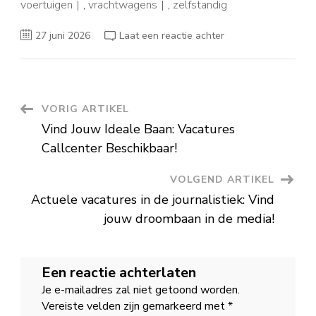
voertuigen
,
vrachtwagens
,
zelfstandig
op
27 juni 2026
Laat een reactie achter
Ontdek
de
Spannende
Vacatures
voor
Koerier
in
Berichtnavigatie
VORIG ARTIKEL
de
Transportsector
Vind Jouw Ideale Baan: Vacatures
Callcenter Beschikbaar!
VOLGEND ARTIKEL
Actuele vacatures in de journalistiek: Vind
jouw droombaan in de media!
Een reactie achterlaten
Je e-mailadres zal niet getoond worden.
Vereiste velden zijn gemarkeerd met
*