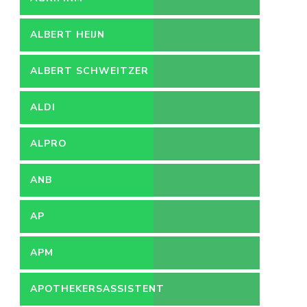
ALBERT HEIJN
ALBERT SCHWEITZER
ZIEKENHUIS
ALDI
ALPRO
ANB
AP
APM
APOTHEKERSASSISTENT