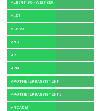
ALBERT SCHWEITZER
ZIEKENHUIS
ALDI
ALPRO
ANB
AP
APM
APOTHEKERSASSISTENT
APOTHEKERSASSISTENTE
ARCADIS