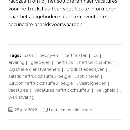
raadzaam om bij het solliciteren naar vacatures
voor heftruckchauffeur specifiek te informeren
naar het aangeboden salaris en eventuele
secundaire arbeidsvoorwaarden.
Tags:
baan
,
bedrijven
,
certificaten
,
cv
,
ervaring
,
goederen
,
heftruck
,
heftruckchauffeur
,
logistieke dienstverleners
,
productiebedrijven
,
salaris heftruckchauffeur belgië
,
solliciteren
,
uurloon heftruckchauffeur belgië
,
vaardigheden
,
vacatures
,
vacatures heftruckchauffeur
,
veiligheid
,
werkervaring
op
29 juni 2026
Laat een reactie achter
Nieuwste
Vacatures
voor
Heftruckchauffeur:
Vind