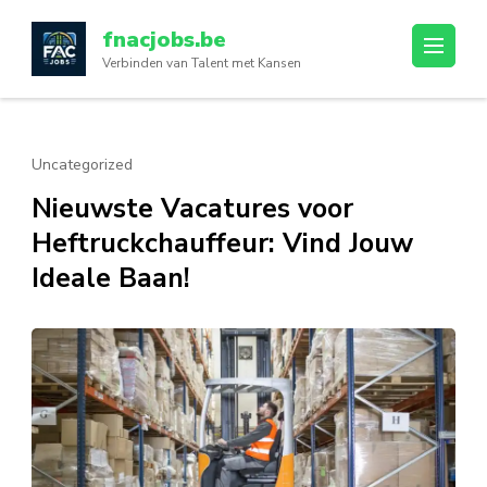
Ga
fnacjobs.be
naar
Verbinden van Talent met Kansen
inhoud
(druk
op
enter)
Uncategorized
Nieuwste Vacatures voor
Heftruckchauffeur: Vind Jouw
Ideale Baan!