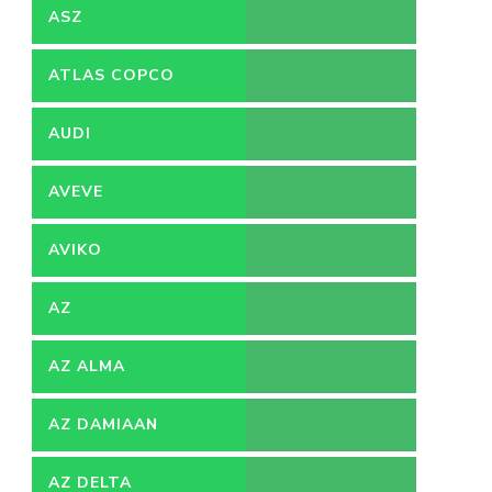
ACCOUNTANT
ASZ
ATLAS COPCO
AUDI
AVEVE
AVIKO
AZ
AZ ALMA
AZ DAMIAAN
AZ DELTA