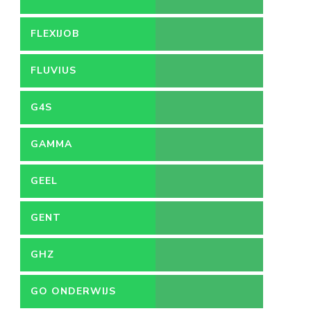
FLEXIJOB
FLUVIUS
G4S
GAMMA
GEEL
GENT
GHZ
GO ONDERWIJS