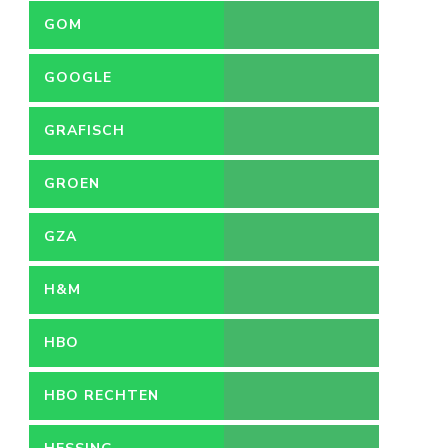
GOM
GOOGLE
GRAFISCH
ONTWERPER
GROEN
GZA
H&M
HBO
HBO RECHTEN