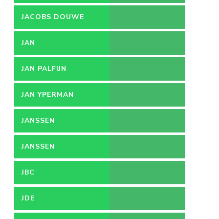
JACOBS DOUWE
EGBERTS
JAN
JAN PALFIJN
JAN YPERMAN
JANSSEN
JANSSEN
PHARMACEUTICA
JBC
JDE