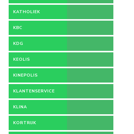
HOGESCHOOL
KATHOLIEK
ONDERWIJS
KBC
KDG
KEOLIS
KINEPOLIS
KLANTENSERVICE
KLINA
KORTRIJK