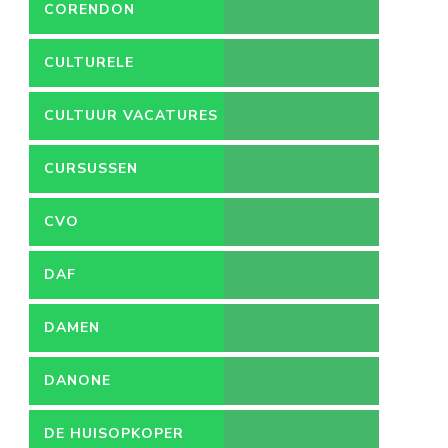
CORENDON
CULTURELE
VACATURES
CULTUUR VACATURES
CURSUSSEN
CVO
DAF
DAMEN
DANONE
DE HUISOPKOPER