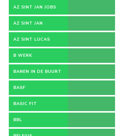
AZ SINT JAN JOBS
AZ SINT JAN
VACATURES
AZ SINT LUCAS
B WERK
BANEN IN DE BUURT
BASF
BASIC FIT
BBL
BELFIUS