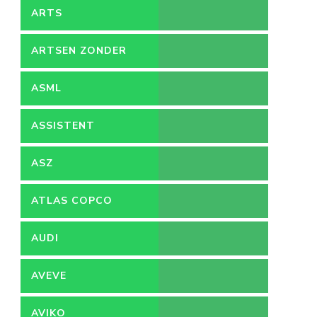
ARTS
ARTSEN ZONDER
GRENZEN
ASML
ASSISTENT
ACCOUNTANT
ASZ
ATLAS COPCO
AUDI
AVEVE
AVIKO