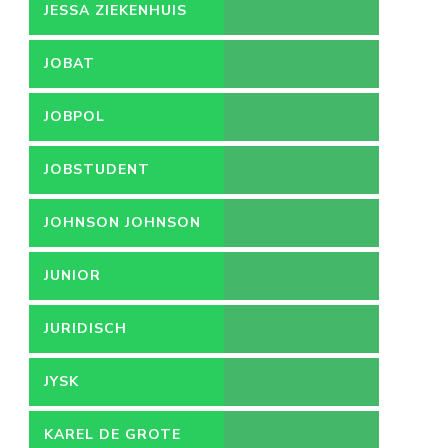
JESSA ZIEKENHUIS
JOBAT
JOBPOL
JOBSTUDENT
JOHNSON JOHNSON
JUNIOR
ACCOUNTMANAGER
JURIDISCH
MEDEWERKER
JYSK
KAREL DE GROTE