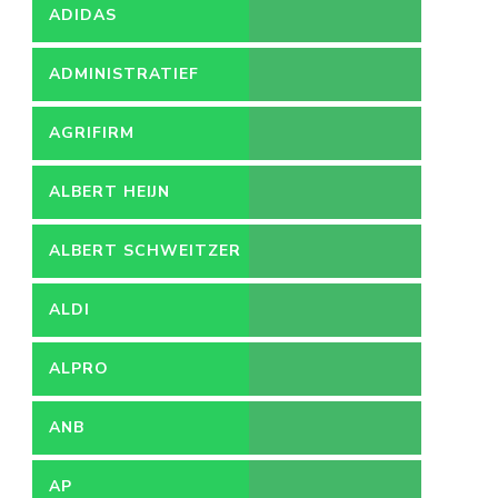
ADIDAS
ADMINISTRATIEF
MEDEWERKER
AGRIFIRM
ALBERT HEIJN
ALBERT SCHWEITZER
ZIEKENHUIS
ALDI
ALPRO
ANB
AP