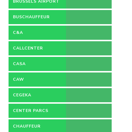
BRUSSELS AIRPORT
BUSCHAUFFEUR
C&A
CALLCENTER
VACATURES
CASA
CAW
CEGEKA
CENTER PARCS
CHAUFFEUR