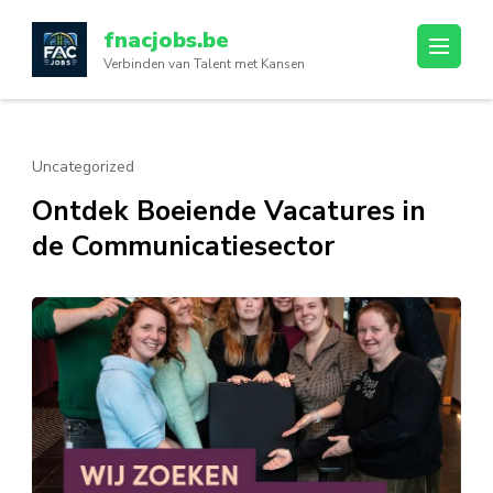
Ga
fnacjobs.be
naar
Verbinden van Talent met Kansen
inhoud
(druk
op
enter)
Uncategorized
Ontdek Boeiende Vacatures in
de Communicatiesector