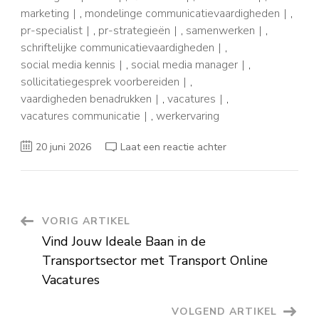
marketing
,
mondelinge communicatievaardigheden
,
pr-specialist
,
pr-strategieën
,
samenwerken
,
schriftelijke communicatievaardigheden
,
social media kennis
,
social media manager
,
sollicitatiegesprek voorbereiden
,
vaardigheden benadrukken
,
vacatures
,
vacatures communicatie
,
werkervaring
op
20 juni 2026
Laat een reactie achter
Ontdek
Boeiende
Vacatures
in
de
Communicatiesector
Berichtnavigatie
VORIG ARTIKEL
Vind Jouw Ideale Baan in de
Transportsector met Transport Online
Vacatures
VOLGEND ARTIKEL