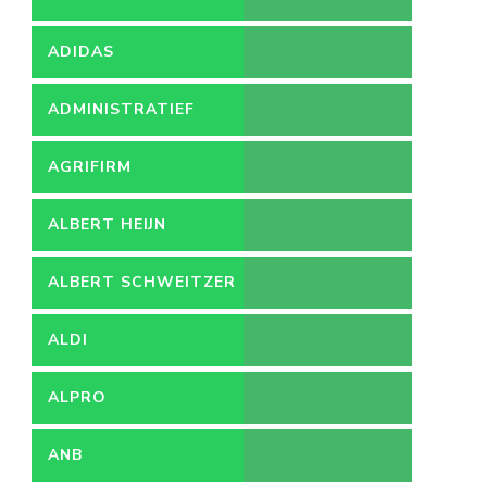
ADIDAS
ADMINISTRATIEF
MEDEWERKER
AGRIFIRM
ALBERT HEIJN
ALBERT SCHWEITZER
ZIEKENHUIS
ALDI
ALPRO
ANB