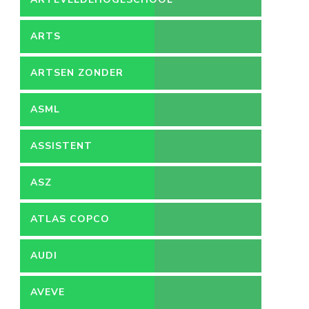
ARTS
ARTSEN ZONDER
GRENZEN
ASML
ASSISTENT
ACCOUNTANT
ASZ
ATLAS COPCO
AUDI
AVEVE