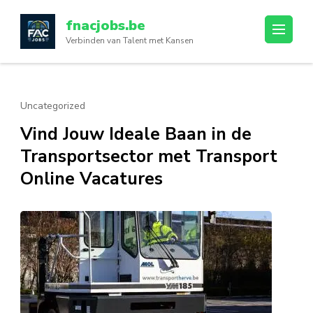
Ga
fnacjobs.be
naar
Verbinden van Talent met Kansen
inhoud
(druk
op
enter)
Uncategorized
Vind Jouw Ideale Baan in de
Transportsector met Transport
Online Vacatures