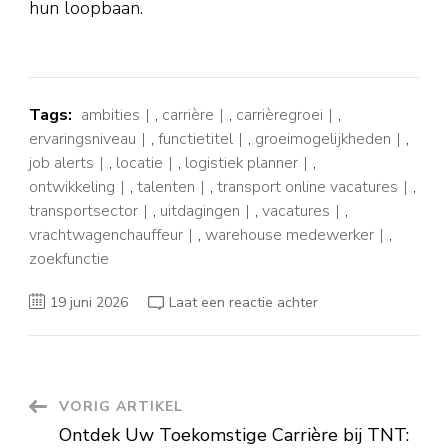
hun loopbaan.
Tags:
ambities
,
carrière
,
carrièregroei
,
ervaringsniveau
,
functietitel
,
groeimogelijkheden
,
job alerts
,
locatie
,
logistiek planner
,
ontwikkeling
,
talenten
,
transport online vacatures
,
transportsector
,
uitdagingen
,
vacatures
,
vrachtwagenchauffeur
,
warehouse medewerker
,
zoekfunctie
op
19 juni 2026
Laat een reactie achter
Vind
Jouw
Ideale
Baan
in
de
Transportsector
Berichtnavigatie
VORIG ARTIKEL
met
Transport
Ontdek Uw Toekomstige Carrière bij TNT:
Online