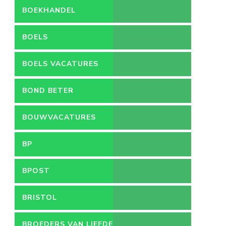
BOEKHANDEL
BOELS
BOELS VACATURES
BOND BETER
LEEFMILIEU
BOUWVACATURES
BP
BPOST
BRISTOL
BROEDERS VAN LIEFDE