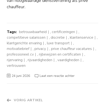
van hoogwaardige dienstverlening als prive
chauffeur.
Tags:
betrouwbaarheid
,
certificeringen
,
competitieve salarissen
,
discretie
,
klantenservice
,
klantgerichte ervaring
,
luxe transport
,
motivatiebrief
,
privacy
,
prive chauffeur vacatures
,
professioneel cv
,
rijbewijzen en certificaten
,
rijervaring
,
rijvaardigheden
,
vaardigheden
,
vertrouwen
op
24 juni 2026
Laat een reactie achter
Vacatures
voor
Prive
Chauffeur:
Stap
In
de
Berichtnavigatie
VORIG ARTIKEL
Wereld