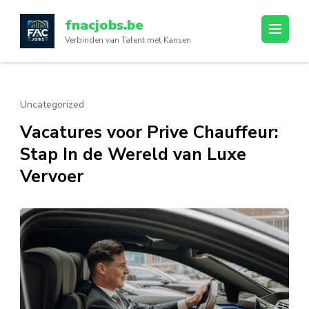
Ga
fnacjobs.be
naar
Verbinden van Talent met Kansen
inhoud
(druk
op
enter)
Uncategorized
Vacatures voor Prive Chauffeur:
Stap In de Wereld van Luxe
Vervoer