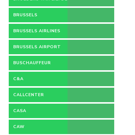
BRUSSELS
BRUSSELS AIRLINES
BRUSSELS AIRPORT
BUSCHAUFFEUR
C&A
CALLCENTER
VACATURES
CASA
CAW