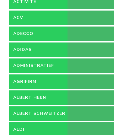
ACTIVITE
ACV
ADECCO
ADIDAS
ADMINISTRATIEF
MEDEWERKER
AGRIFIRM
ALBERT HEIJN
ALBERT SCHWEITZER
ZIEKENHUIS
ALDI