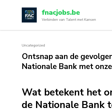
Ga
naar
fnacjobs.be
inhoud
Verbinden van Talent met Kansen
(druk
op
enter)
Uncategorized
Ontsnap aan de gevolgen 
Nationale Bank met onze 
Wat betekent het om
de Nationale Bank t