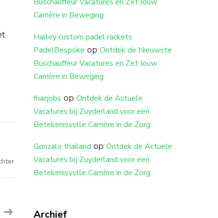
Buschauffeur Vacatures en Zet Jouw
Carrière in Beweging
et
Halley custom padel rackets
op
PadelBespoke
Ontdek de Nieuwste
Buschauffeur Vacatures en Zet Jouw
Carrière in Beweging
op
fnacjobs
Ontdek de Actuele
Vacatures bij Zuyderland voor een
Betekenisvolle Carrière in de Zorg
op
Gonzalo thailand
Ontdek de Actuele
Vacatures bij Zuyderland voor een
op
chter
Ontsnap
Betekenisvolle Carrière in de Zorg
aan
de
gevolgen
van
de
zwarte
Archief
lijst