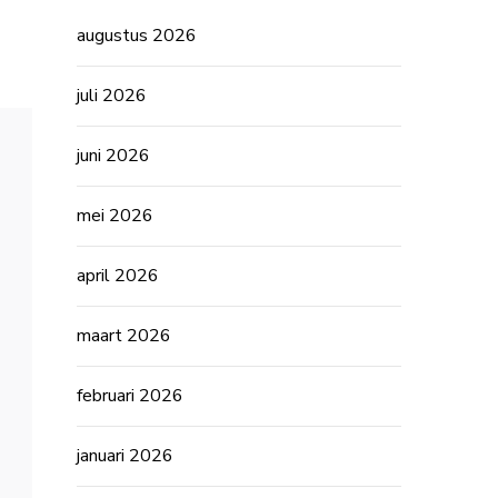
van
de
augustus 2026
Nationale
Bank
met
onze
juli 2026
expertise!
juni 2026
mei 2026
april 2026
maart 2026
februari 2026
januari 2026