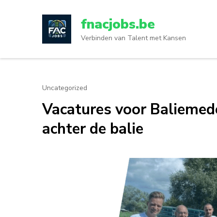
Ga
naar
fnacjobs.be
inhoud
Verbinden van Talent met Kansen
(druk
op
enter)
Uncategorized
Vacatures voor Baliemed
achter de balie