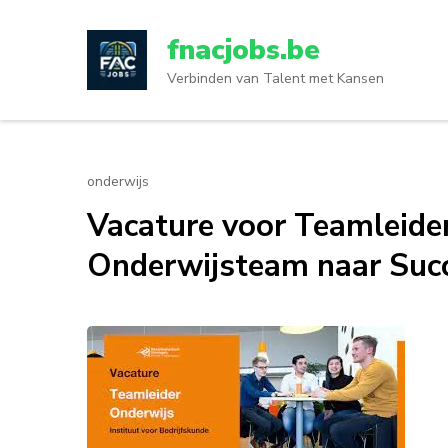
Ga
naar
fnacjobs.be
inhoud
Verbinden van Talent met Kansen
(druk
op
enter)
onderwijs
Vacature voor Teamleider
Onderwijsteam naar Suc