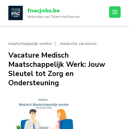
Ga
fnacjobs.be
naar
Verbinden van Talent met Kansen
inhoud
(druk
op
enter)
,
maatschappelijk werker
medische vacatures
Vacature Medisch
Maatschappelijk Werk: Jouw
Sleutel tot Zorg en
Ondersteuning