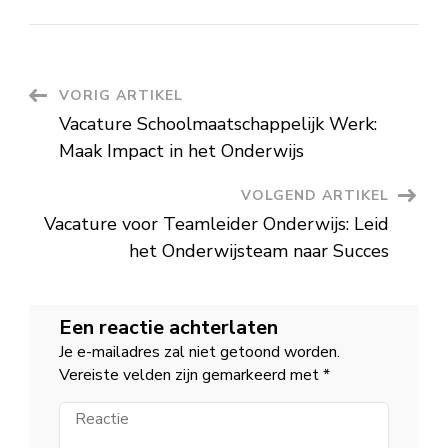
Vacature
Medisch
Maatschappelijk
Werk:
Jouw
Sleutel
tot
Berichtnavigatie
VORIG ARTIKEL
Zorg
en
Vacature Schoolmaatschappelijk Werk:
Ondersteuning
Maak Impact in het Onderwijs
VOLGEND ARTIKEL
Vacature voor Teamleider Onderwijs: Leid
het Onderwijsteam naar Succes
Een reactie achterlaten
Je e-mailadres zal niet getoond worden.
Vereiste velden zijn gemarkeerd met
*
Reactie