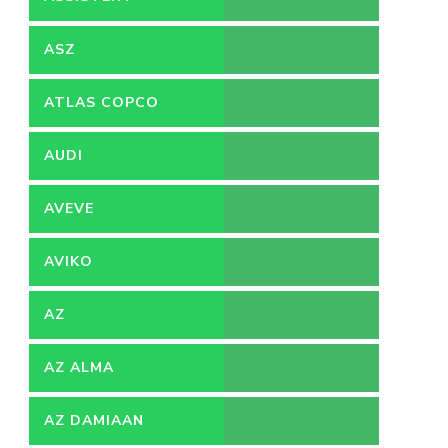
ACCOUNTANT
ASZ
ATLAS COPCO
AUDI
AVEVE
AVIKO
AZ
AZ ALMA
AZ DAMIAAN