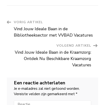
Ontdek
de
Diverse
Wereld
van
Logistiek
Vacatures
Berichtnavigatie
VORIG ARTIKEL
Vind Jouw Ideale Baan in de
Bibliotheeksector met VVBAD Vacatures
VOLGEND ARTIKEL
Vind Jouw Ideale Baan in de Kraamzorg:
Ontdek Nu Beschikbare Kraamzorg
Vacatures
Een reactie achterlaten
Je e-mailadres zal niet getoond worden.
Vereiste velden zijn gemarkeerd met
*
Reactie