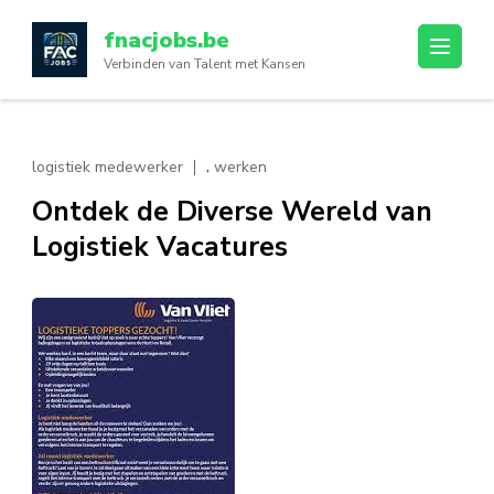
Ga
fnacjobs.be
naar
Verbinden van Talent met Kansen
inhoud
(druk
op
enter)
,
logistiek medewerker
werken
Ontdek de Diverse Wereld van
Logistiek Vacatures