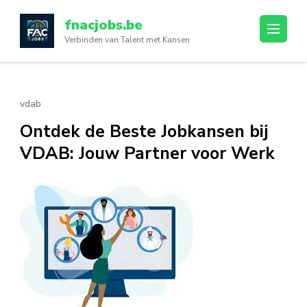
Ga
fnacjobs.be
naar
Verbinden van Talent met Kansen
inhoud
(druk
op
enter)
vdab
Ontdek de Beste Jobkansen bij
VDAB: Jouw Partner voor Werk