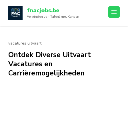
Ga
fnacjobs.be
naar
Verbinden van Talent met Kansen
inhoud
(druk
op
enter)
vacatures uitvaart
Ontdek Diverse Uitvaart
Vacatures en
Carrièremogelijkheden