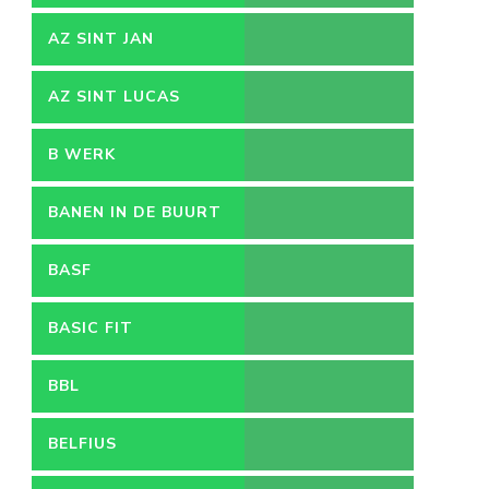
AZ SINT JAN
VACATURES
AZ SINT LUCAS
B WERK
BANEN IN DE BUURT
BASF
BASIC FIT
BBL
BELFIUS