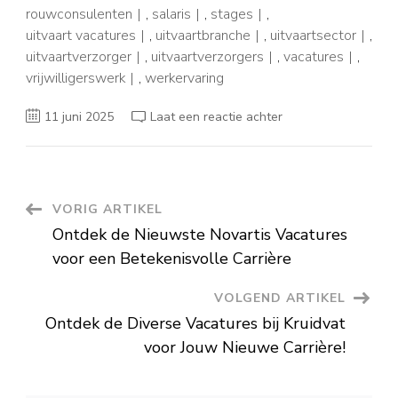
rouwconsulenten
,
salaris
,
stages
,
uitvaart vacatures
,
uitvaartbranche
,
uitvaartsector
,
uitvaartverzorger
,
uitvaartverzorgers
,
vacatures
,
vrijwilligerswerk
,
werkervaring
op
11 juni 2025
Laat een reactie achter
Ontdek
Diverse
Uitvaart
Vacatures
en
Carrièremogelijkhed
Berichtnavigatie
VORIG ARTIKEL
Ontdek de Nieuwste Novartis Vacatures
voor een Betekenisvolle Carrière
VOLGEND ARTIKEL
Ontdek de Diverse Vacatures bij Kruidvat
voor Jouw Nieuwe Carrière!