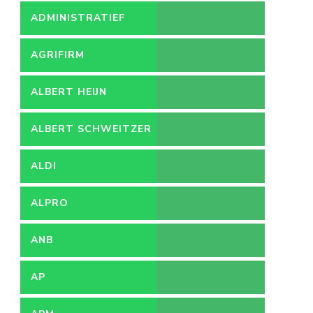
ADMINISTRATIEF
MEDEWERKER
AGRIFIRM
ALBERT HEIJN
ALBERT SCHWEITZER
ZIEKENHUIS
ALDI
ALPRO
ANB
AP