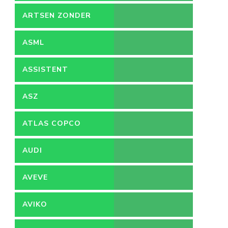
ARTSEN ZONDER
GRENZEN
ASML
ASSISTENT
ACCOUNTANT
ASZ
ATLAS COPCO
AUDI
AVEVE
AVIKO