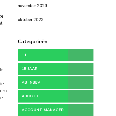
november 2023
ke
oktober 2023
nt
Categorieën
11
15 JAAR
de
n
AB INBEV
de
n om
ABBOTT
se
ACCOUNT MANAGER