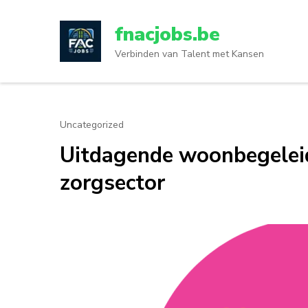
Ga
naar
fnacjobs.be
inhoud
Verbinden van Talent met Kansen
(druk
op
enter)
Uncategorized
Uitdagende woonbegeleid
zorgsector