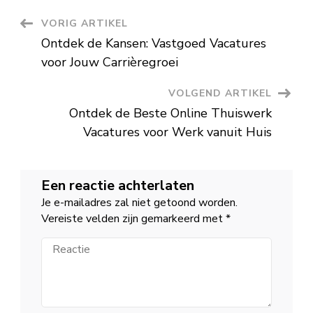
in
Sales
Berichtnavigatie
VORIG ARTIKEL
Ontdek de Kansen: Vastgoed Vacatures
voor Jouw Carrièregroei
VOLGEND ARTIKEL
Ontdek de Beste Online Thuiswerk
Vacatures voor Werk vanuit Huis
Een reactie achterlaten
Je e-mailadres zal niet getoond worden.
Vereiste velden zijn gemarkeerd met
*
Reactie