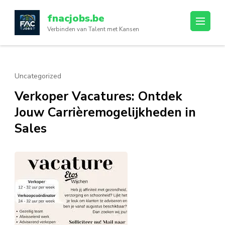
Ga
fnacjobs.be
naar
Verbinden van Talent met Kansen
inhoud
(druk
op
enter)
Uncategorized
Verkoper Vacatures: Ontdek
Jouw Carrièremogelijkheden in
Sales