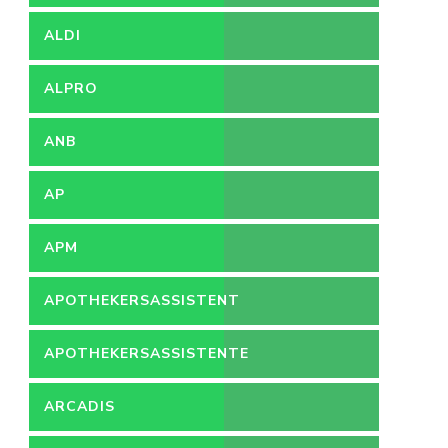
ZIEKENHUIS
ALDI
ALPRO
ANB
AP
APM
APOTHEKERSASSISTENT
APOTHEKERSASSISTENTE
ARCADIS