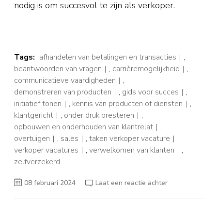
nodig is om succesvol te zijn als verkoper.
Tags:
afhandelen van betalingen en transacties
,
beantwoorden van vragen
,
carrièremogelijkheid
,
communicatieve vaardigheden
,
demonstreren van producten
,
gids voor succes
,
initiatief tonen
,
kennis van producten of diensten
,
klantgericht
,
onder druk presteren
,
opbouwen en onderhouden van klantrelat
,
overtuigen
,
sales
,
taken verkoper vacature
,
verkoper vacatures
,
verwelkomen van klanten
,
zelfverzekerd
op
08 februari 2024
Laat een reactie achter
Verkoper
Vacatures:
Ontdek
Jouw
Carrièremogelij