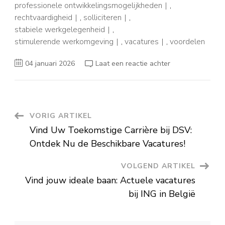
professionele ontwikkelingsmogelijkheden
,
rechtvaardigheid
,
solliciteren
,
stabiele werkgelegenheid
,
stimulerende werkomgeving
,
vacatures
,
voordelen
op
04 januari 2026
Laat een reactie achter
Vacatures
Openbaar
Ministerie:
Kansen
in
de
Belgische
Berichtnavigatie
VORIG ARTIKEL
Justitie
Vind Uw Toekomstige Carrière bij DSV:
Ontdek Nu de Beschikbare Vacatures!
VOLGEND ARTIKEL
Vind jouw ideale baan: Actuele vacatures
bij ING in België