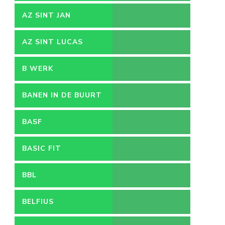
AZ SINT JAN
VACATURES
AZ SINT LUCAS
B WERK
BANEN IN DE BUURT
BASF
BASIC FIT
BBL
BELFIUS