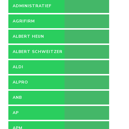
ADMINISTRATIEF
MEDEWERKER
AGRIFIRM
ALBERT HEIJN
ALBERT SCHWEITZER
ZIEKENHUIS
ALDI
ALPRO
ANB
AP
APM