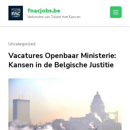
Ga
fnacjobs.be
naar
Verbinden van Talent met Kansen
inhoud
(druk
op
enter)
Uncategorized
Vacatures Openbaar Ministerie:
Kansen in de Belgische Justitie