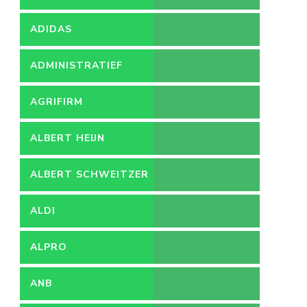
ADIDAS
ADMINISTRATIEF
MEDEWERKER
AGRIFIRM
ALBERT HEIJN
ALBERT SCHWEITZER
ZIEKENHUIS
ALDI
ALPRO
ANB