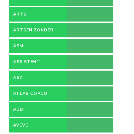
ARTS
ARTSEN ZONDER
GRENZEN
ASML
ASSISTENT
ACCOUNTANT
ASZ
ATLAS COPCO
AUDI
AVEVE