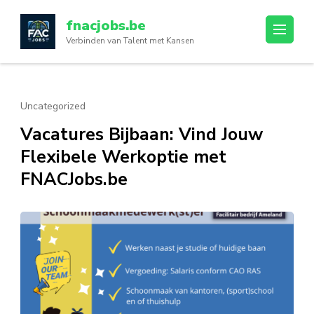
Ga
fnacjobs.be
naar
Verbinden van Talent met Kansen
inhoud
(druk
op
enter)
Uncategorized
Vacatures Bijbaan: Vind Jouw
Flexibele Werkoptie met
FNACJobs.be