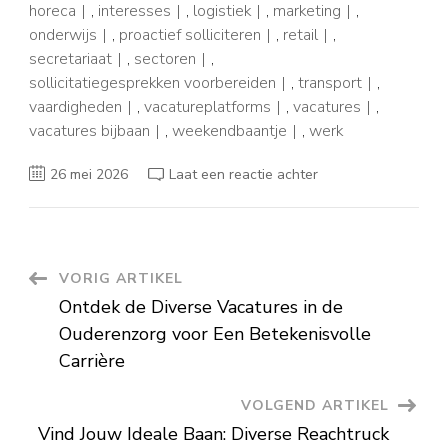
horeca
,
interesses
,
logistiek
,
marketing
,
onderwijs
,
proactief solliciteren
,
retail
,
secretariaat
,
sectoren
,
sollicitatiegesprekken voorbereiden
,
transport
,
vaardigheden
,
vacatureplatforms
,
vacatures
,
vacatures bijbaan
,
weekendbaantje
,
werk
op
26 mei 2026
Laat een reactie achter
Vacatures
Bijbaan:
Vind
Jouw
Flexibele
Werkoptie
met
Berichtnavigatie
VORIG ARTIKEL
FNACJobs.be
Ontdek de Diverse Vacatures in de
Ouderenzorg voor Een Betekenisvolle
Carrière
VOLGEND ARTIKEL
Vind Jouw Ideale Baan: Diverse Reachtruck