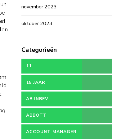
kun
november 2023
oe
eid
oktober 2023
elen
Categorieën
11
 om
15 JAAR
eld
e,
AB INBEV
aag
ABBOTT
ACCOUNT MANAGER