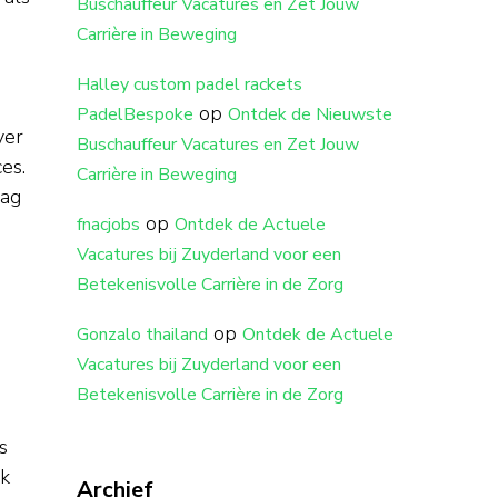
Buschauffeur Vacatures en Zet Jouw
Carrière in Beweging
Halley custom padel rackets
op
PadelBespoke
Ontdek de Nieuwste
ver
Buschauffeur Vacatures en Zet Jouw
es.
Carrière in Beweging
aag
op
fnacjobs
Ontdek de Actuele
Vacatures bij Zuyderland voor een
Betekenisvolle Carrière in de Zorg
op
Gonzalo thailand
Ontdek de Actuele
Vacatures bij Zuyderland voor een
Betekenisvolle Carrière in de Zorg
s
rk
Archief