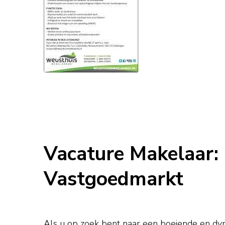
Vacature Makelaar:
Vastgoedmarkt
Als u op zoek bent naar een boeiende en dyna