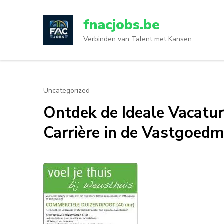
Ga
naar
fnacjobs.be
inhoud
Verbinden van Talent met Kansen
(druk
op
enter)
Uncategorized
Ontdek de Ideale Vacatur
Carrière in de Vastgoedm