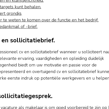
n en klantgerichtheid.
 targets kunt behalen.
ert grondig.
 te weten te komen over de functie en het bedrijf.
edankmail of -brief.
en sollicitatiebrief.
sioneel cv en sollicitatiebrief wanneer u solliciteert na
levante ervaring, vaardigheden en opleiding duidelijk
elegenheid biedt om uw motivatie en passie voor de
resenteerd en overtuigend cv en sollicitatiebrief kunn
erke eerste indruk op potentiële werkgevers en u helpe
llicitatiegesprek.
en vacature als makelaar is om goed voorbereid te zijn op 