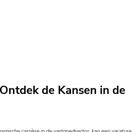
 Ontdek de Kansen in de
mische carrière in de vastgoedsector, kan een vacature