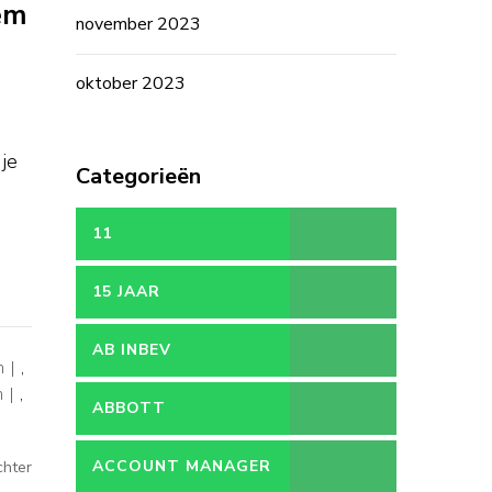
em
november 2023
oktober 2023
 je
Categorieën
11
15 JAAR
AB INBEV
n
,
n
,
ABBOTT
op
ACCOUNT MANAGER
chter
Vacature