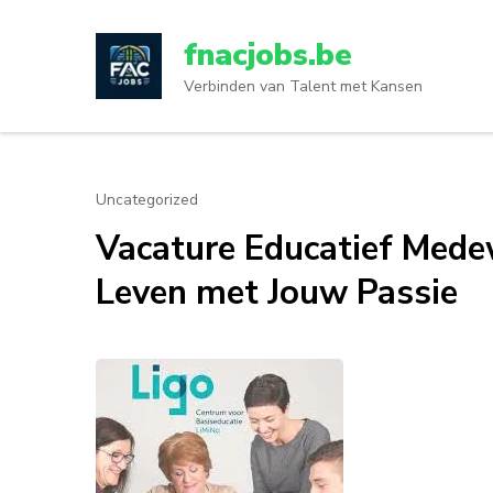
Ga
naar
fnacjobs.be
inhoud
Verbinden van Talent met Kansen
(druk
op
enter)
Uncategorized
Vacature Educatief Mede
Leven met Jouw Passie