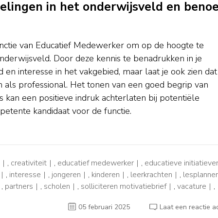
kelingen in het onderwijsveld en beno
 functie van Educatief Medewerker om op de hoogte te
onderwijsveld. Door deze kennis te benadrukken in je
id en interesse in het vakgebied, maar laat je ook zien dat
n als professional. Het tonen van een goed begrip van
s kan een positieve indruk achterlaten bij potentiële
etente kandidaat voor de functie.
,
creativiteit
,
educatief medewerker
,
educatieve initiatieve
,
interesse
,
jongeren
,
kinderen
,
leerkrachten
,
lesplanne
,
partners
,
scholen
,
solliciteren motivatiebrief
,
vacature
,
05 februari 2025
Laat een reactie a