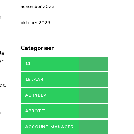
november 2023
n
oktober 2023
Categorieën
te
en
11
15 JAAR
es.
AB INBEV
ABBOTT
e
ACCOUNT MANAGER