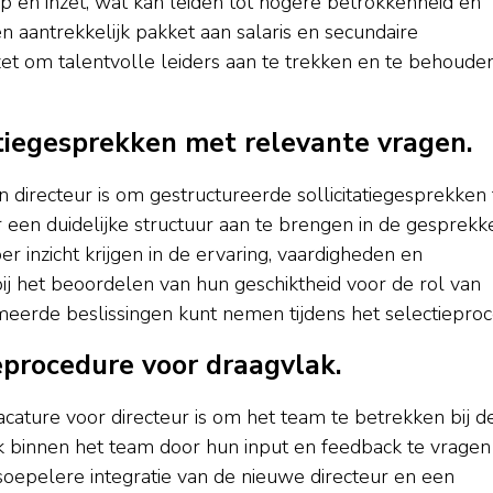
p en inzet, wat kan leiden tot hogere betrokkenheid en
n aantrekkelijk pakket aan salaris en secundaire
zet om talentvolle leiders aan te trekken en te behoude
atiegesprekken met relevante vragen.
directeur is om gestructureerde sollicitatiegesprekken 
 een duidelijke structuur aan te brengen in de gesprekk
er inzicht krijgen in de ervaring, vaardigheden en
bij het beoordelen van hun geschiktheid voor de rol van
meerde beslissingen kunt nemen tijdens het selectieproc
eprocedure voor draagvlak.
acature voor directeur is om het team te betrekken bij d
k binnen het team door hun input en feedback te vragen
 soepelere integratie van de nieuwe directeur en een