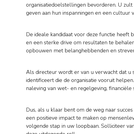
organisatiedoelstellingen bevorderen. U zult
geven aan hun inspanningen en een cultuur 
De ideale kandidaat voor deze functie heeft b
en een sterke drive om resultaten te behalen.
opbouwen met belanghebbenden en streven n
Als directeur wordt er van u verwacht dat u s
identificeert die de organisatie vooruit help
naleving van wet- en regelgeving, financiële st
Dus, als u klaar bent om de weg naar succes 
een positieve impact te maken op mensenleve
volgende stap in uw loopbaan. Solliciteer van
deze uitdagende rol!