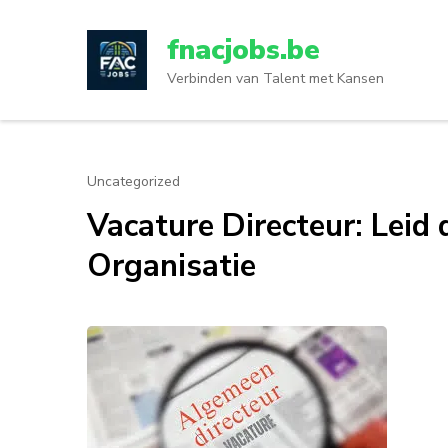
Ga
naar
fnacjobs.be
inhoud
Verbinden van Talent met Kansen
(druk
op
enter)
Uncategorized
Vacature Directeur: Lei
Organisatie