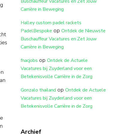
Buschauffeur Vacatures en Zet Jouw
ng
Carrière in Beweging
Halley custom padel rackets
op
PadelBespoke
Ontdek de Nieuwste
cht
Buschauffeur Vacatures en Zet Jouw
ties
Carrière in Beweging
op
fnacjobs
Ontdek de Actuele
Vacatures bij Zuyderland voor een
en
Betekenisvolle Carrière in de Zorg
van
op
Gonzalo thailand
Ontdek de Actuele
Vacatures bij Zuyderland voor een
Betekenisvolle Carrière in de Zorg
de
in
Archief