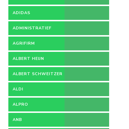
ADIDAS
ADMINISTRATIEF
MEDEWERKER
AGRIFIRM
ALBERT HEIJN
ALBERT SCHWEITZER
ZIEKENHUIS
ALDI
ALPRO
ANB