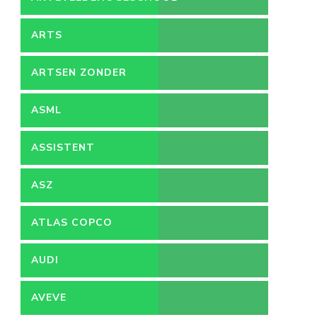
ARTS
ARTSEN ZONDER
GRENZEN
ASML
ASSISTENT
ACCOUNTANT
ASZ
ATLAS COPCO
AUDI
AVEVE