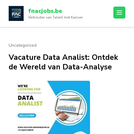
Ga
fnacjobs.be
naar
Verbinden van Talent met Kansen
inhoud
(druk
op
enter)
Uncategorized
Vacature Data Analist: Ontdek
de Wereld van Data-Analyse