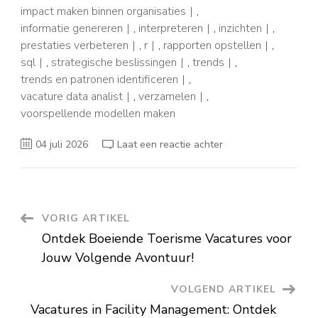
impact maken binnen organisaties
,
informatie genereren
,
interpreteren
,
inzichten
,
prestaties verbeteren
,
r
,
rapporten opstellen
,
sql
,
strategische beslissingen
,
trends
,
trends en patronen identificeren
,
vacature data analist
,
verzamelen
,
voorspellende modellen maken
op
04 juli 2026
Laat een reactie achter
Vacature
Data
Analist:
Ontdek
de
Wereld
van
Berichtnavigatie
VORIG ARTIKEL
Data-
Analyse
Ontdek Boeiende Toerisme Vacatures voor
Jouw Volgende Avontuur!
VOLGEND ARTIKEL
Vacatures in Facility Management: Ontdek