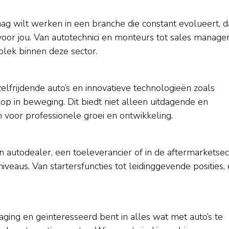
aag wilt werken in een branche die constant evolueert, 
s voor jou. Van autotechnici en monteurs tot sales manage
plek binnen deze sector.
elfrijdende auto’s en innovatieve technologieën zoals
lop in beweging. Dit biedt niet alleen uitdagende en
voor professionele groei en ontwikkeling.
en autodealer, een toeleverancier of in de aftermarketsec
niveaus. Van startersfuncties tot leidinggevende posities, 
aging en geïnteresseerd bent in alles wat met auto’s te