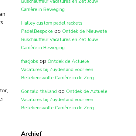
Buschauffeur Vacatures en Zet Jouw
Carrière in Beweging
dan
rs
Halley custom padel rackets
op
PadelBespoke
Ontdek de Nieuwste
Buschauffeur Vacatures en Zet Jouw
Carrière in Beweging
op
fnacjobs
Ontdek de Actuele
Vacatures bij Zuyderland voor een
Betekenisvolle Carrière in de Zorg
tor,
op
Gonzalo thailand
Ontdek de Actuele
er
Vacatures bij Zuyderland voor een
Betekenisvolle Carrière in de Zorg
Archief