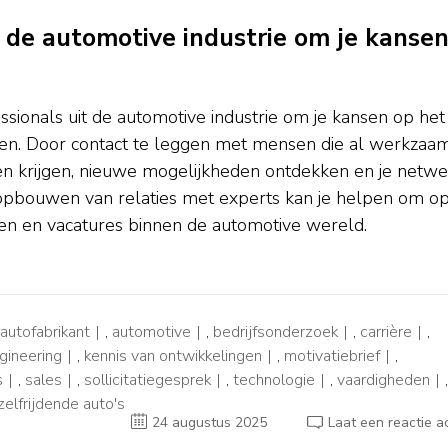
 de automotive industrie om je kanse
sionals uit de automotive industrie om je kansen op het
ten. Door contact te leggen met mensen die al werkzaa
hten krijgen, nieuwe mogelijkheden ontdekken en je netwe
 opbouwen van relaties met experts kan je helpen om o
gen en vacatures binnen de automotive wereld.
autofabrikant
,
automotive
,
bedrijfsonderzoek
,
carrière
,
gineering
,
kennis van ontwikkelingen
,
motivatiebrief
,
s
,
sales
,
sollicitatiegesprek
,
technologie
,
vaardigheden
,
zelfrijdende auto's
24 augustus 2025
Laat een reactie a