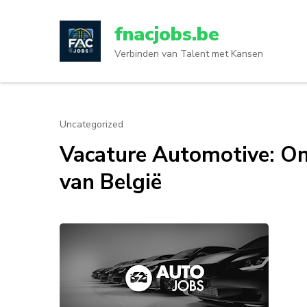
Ga
naar
fnacjobs.be
inhoud
Verbinden van Talent met Kansen
(druk
op
enter)
Uncategorized
Vacature Automotive: On
van België