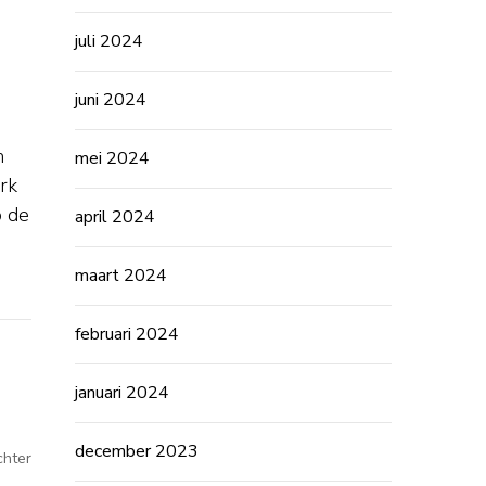
n
juli 2024
juni 2024
m
mei 2024
rk
p de
april 2024
maart 2024
februari 2024
januari 2024
december 2023
op
chter
Vacature