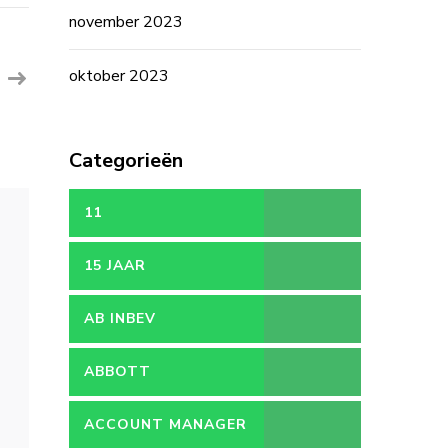
Automotive:
Ontdek
november 2023
Kansen
in
de
Autosector
oktober 2023
van
België
Categorieën
11
15 JAAR
AB INBEV
ABBOTT
ACCOUNT MANAGER