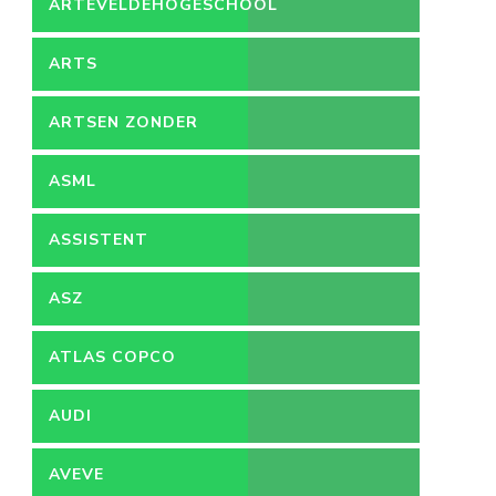
ARTEVELDEHOGESCHOOL
ARTS
ARTSEN ZONDER
GRENZEN
ASML
ASSISTENT
ACCOUNTANT
ASZ
ATLAS COPCO
AUDI
AVEVE