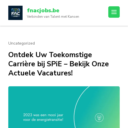
Ga
fnacjobs.be
naar
Verbinden van Talent met Kansen
inhoud
(druk
op
enter)
Uncategorized
Ontdek Uw Toekomstige
Carrière bij SPiE – Bekijk Onze
Actuele Vacatures!