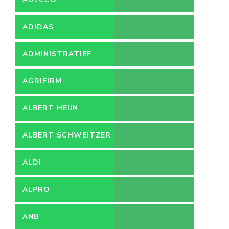
ADIDAS
ADMINISTRATIEF
MEDEWERKER
AGRIFIRM
ALBERT HEIJN
ALBERT SCHWEITZER
ZIEKENHUIS
ALDI
ALPRO
ANB