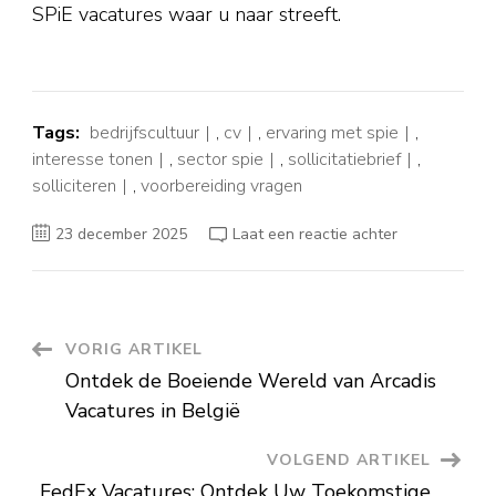
SPiE vacatures waar u naar streeft.
Tags:
bedrijfscultuur
,
cv
,
ervaring met spie
,
interesse tonen
,
sector spie
,
sollicitatiebrief
,
solliciteren
,
voorbereiding vragen
op
23 december 2025
Laat een reactie achter
Ontdek
Uw
Toekomstige
Carrière
bij
SPiE
–
Berichtnavigatie
VORIG ARTIKEL
Bekijk
Onze
Ontdek de Boeiende Wereld van Arcadis
Actuele
Vacatures!
Vacatures in België
VOLGEND ARTIKEL
FedEx Vacatures: Ontdek Uw Toekomstige