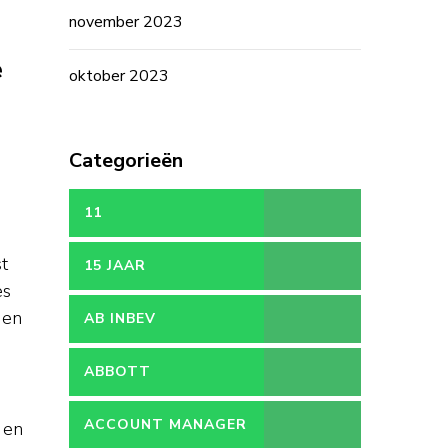
november 2023
e
oktober 2023
Categorieën
11
t
15 JAAR
es
 en
AB INBEV
ABBOTT
n
ACCOUNT MANAGER
 en