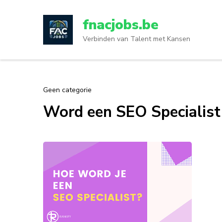
Ga
naar
fnacjobs.be
inhoud
Verbinden van Talent met Kansen
(druk
op
enter)
Geen categorie
Word een SEO Specialist