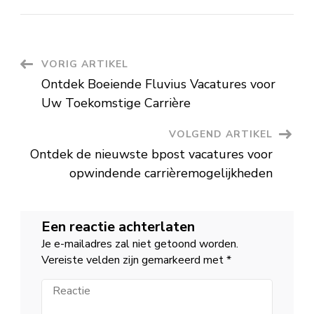
Vind
Jouw
Ideale
Baan
in
de
Schoonmaaksector:
Berichtnavigatie
VORIG ARTIKEL
Ontdek
De
Ontdek Boeiende Fluvius Vacatures voor
Nieuwste
Schoonmaak
Uw Toekomstige Carrière
Vacatures!
VOLGEND ARTIKEL
Ontdek de nieuwste bpost vacatures voor
opwindende carrièremogelijkheden
Een reactie achterlaten
Je e-mailadres zal niet getoond worden.
Vereiste velden zijn gemarkeerd met
*
Reactie