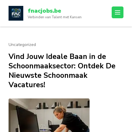
Ga
fnacjobs.be
naar
Verbinden van Talent met Kansen
inhoud
(druk
op
enter)
Uncategorized
Vind Jouw Ideale Baan in de
Schoonmaaksector: Ontdek De
Nieuwste Schoonmaak
Vacatures!