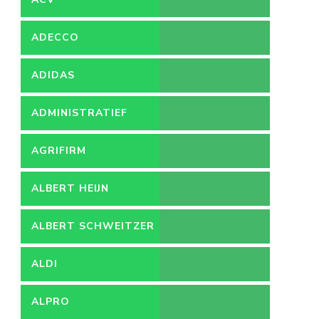
ADECCO
ADIDAS
ADMINISTRATIEF
MEDEWERKER
AGRIFIRM
ALBERT HEIJN
ALBERT SCHWEITZER
ZIEKENHUIS
ALDI
ALPRO