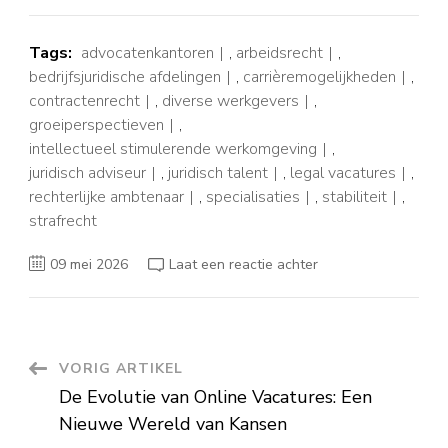
Tags:
advocatenkantoren
,
arbeidsrecht
,
bedrijfsjuridische afdelingen
,
carrièremogelijkheden
,
contractenrecht
,
diverse werkgevers
,
groeiperspectieven
,
intellectueel stimulerende werkomgeving
,
juridisch adviseur
,
juridisch talent
,
legal vacatures
,
rechterlijke ambtenaar
,
specialisaties
,
stabiliteit
,
strafrecht
op
09 mei 2026
Laat een reactie achter
Ontdek
Boeiende
Juridische
Vacatures
voor
Jouw
Carrière
Berichtnavigatie
VORIG ARTIKEL
De Evolutie van Online Vacatures: Een
Nieuwe Wereld van Kansen