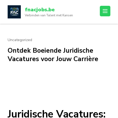
Ga
fnacjobs.be
naar
Verbinden van Talent met Kansen
inhoud
(druk
op
enter)
Uncategorized
Ontdek Boeiende Juridische
Vacatures voor Jouw Carrière
Juridische Vacatures: