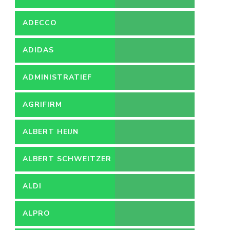
ADECCO
ADIDAS
ADMINISTRATIEF
MEDEWERKER
AGRIFIRM
ALBERT HEIJN
ALBERT SCHWEITZER
ZIEKENHUIS
ALDI
ALPRO