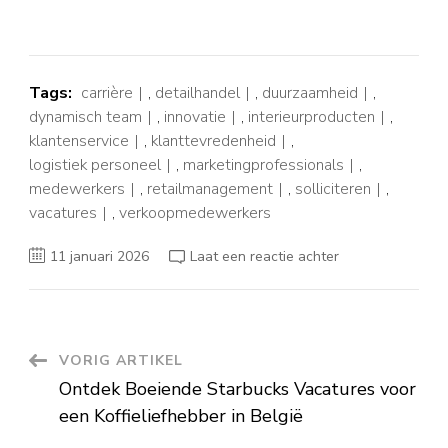
Tags:
carrière
,
detailhandel
,
duurzaamheid
,
dynamisch team
,
innovatie
,
interieurproducten
,
klantenservice
,
klanttevredenheid
,
logistiek personeel
,
marketingprofessionals
,
medewerkers
,
retailmanagement
,
solliciteren
,
vacatures
,
verkoopmedewerkers
op
11 januari 2026
Laat een reactie achter
Ontdek
de
Spannende
Wereld
van
Kwantum
Vacatures
Berichtnavigatie
VORIG ARTIKEL
bij
Ons
Ontdek Boeiende Starbucks Vacatures voor
Bedrijf
een Koffieliefhebber in België