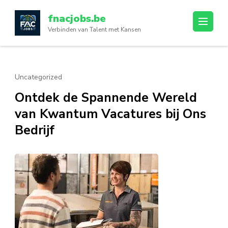
Ga
fnacjobs.be
naar
Verbinden van Talent met Kansen
inhoud
(druk
op
enter)
Uncategorized
Ontdek de Spannende Wereld
van Kwantum Vacatures bij Ons
Bedrijf