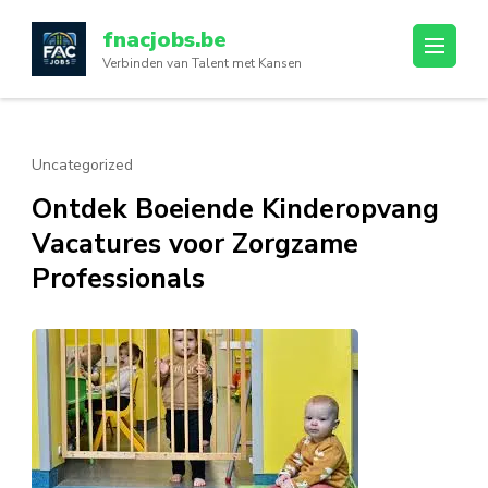
Ga
fnacjobs.be
naar
Verbinden van Talent met Kansen
inhoud
(druk
op
enter)
Uncategorized
Ontdek Boeiende Kinderopvang
Vacatures voor Zorgzame
Professionals