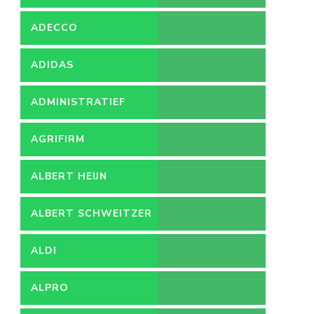
ADECCO
ADIDAS
ADMINISTRATIEF
MEDEWERKER
AGRIFIRM
ALBERT HEIJN
ALBERT SCHWEITZER
ZIEKENHUIS
ALDI
ALPRO