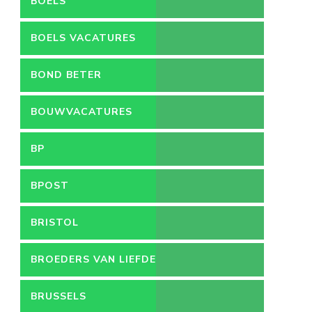
BOELS
BOELS VACATURES
BOND BETER
LEEFMILIEU
BOUWVACATURES
BP
BPOST
BRISTOL
BROEDERS VAN LIEFDE
BRUSSELS