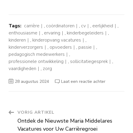
Tags:
carrière
,
coördinatoren
,
cv
,
eerlijkheid
,
enthousiasme
,
ervaring
,
kinderbegeleiders
,
kinderen
,
kinderopvang vacatures
,
kinderverzorgers
,
opvoeders
,
passie
,
pedagogisch medewerkers
,
professionele ontwikkeling
,
sollicitatiegesprek
,
vaardigheden
,
zorg
op
28 augustus 2024
Laat een reactie achter
Ontdek
Boeiende
Kinderopvang
Vacatures
voor
Zorgzame
Professionals
Berichtnavigatie
VORIG ARTIKEL
Ontdek de Nieuwste Maria Middelares
Vacatures voor Uw Carrièregroei