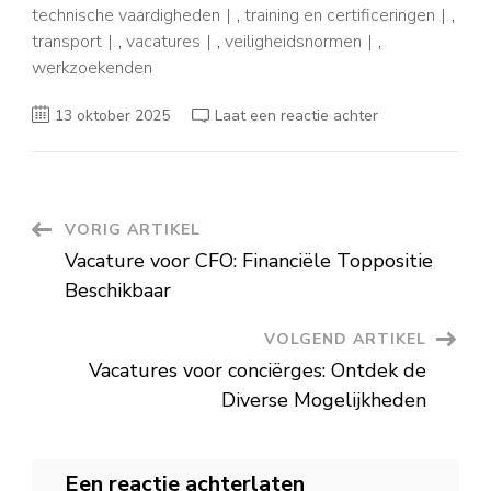
technische vaardigheden
,
training en certificeringen
,
transport
,
vacatures
,
veiligheidsnormen
,
werkzoekenden
op
13 oktober 2025
Laat een reactie achter
Ontdek
de
Diverse
Kansen
in
de
Wereld
Berichtnavigatie
VORIG ARTIKEL
van
Beveiliging
Vacature voor CFO: Financiële Toppositie
Vacatures
Beschikbaar
VOLGEND ARTIKEL
Vacatures voor conciërges: Ontdek de
Diverse Mogelijkheden
Een reactie achterlaten