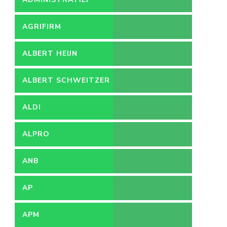
MEDEWERKER
AGRIFIRM
ALBERT HEIJN
ALBERT SCHWEITZER
ZIEKENHUIS
ALDI
ALPRO
ANB
AP
APM