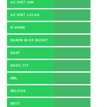
AZ SINT JAN
VACATURES
AZ SINT LUCAS
B WERK
BANEN IN DE BUURT
BASF
BASIC FIT
BBL
BELFIUS
BEST