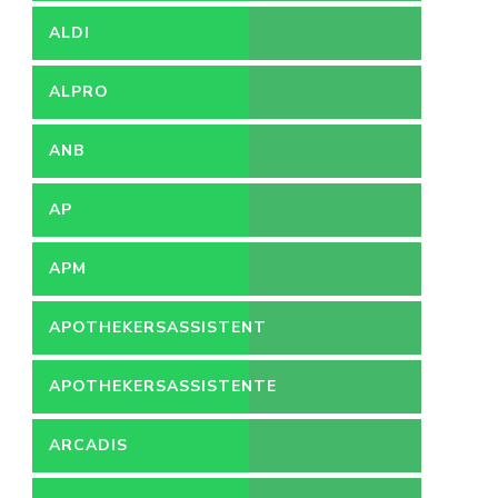
ZIEKENHUIS
ALDI
ALPRO
ANB
AP
APM
APOTHEKERSASSISTENT
APOTHEKERSASSISTENTE
ARCADIS