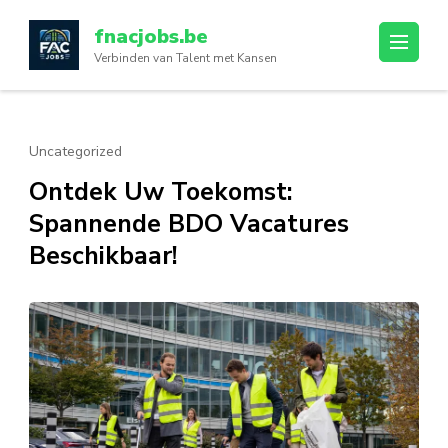
Ga
fnacjobs.be
naar
Verbinden van Talent met Kansen
inhoud
(druk
op
enter)
Uncategorized
Ontdek Uw Toekomst:
Spannende BDO Vacatures
Beschikbaar!