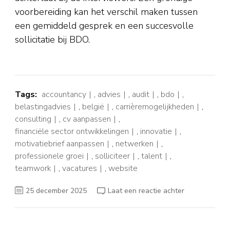
voorbereiding kan het verschil maken tussen
een gemiddeld gesprek en een succesvolle
sollicitatie bij BDO.
Tags:
accountancy
,
advies
,
audit
,
bdo
,
belastingadvies
,
belgië
,
carrièremogelijkheden
,
consulting
,
cv aanpassen
,
financiële sector ontwikkelingen
,
innovatie
,
motivatiebrief aanpassen
,
netwerken
,
professionele groei
,
solliciteer
,
talent
,
teamwork
,
vacatures
,
website
op
25 december 2025
Laat een reactie achter
Ontdek
Uw
Toekomst:
Spannende
BDO