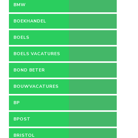
BMW
BOEKHANDEL
BOELS
BOELS VACATURES
BOND BETER
LEEFMILIEU
BOUWVACATURES
BP
BPOST
BRISTOL