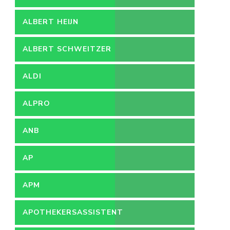
ALBERT HEIJN
ALBERT SCHWEITZER
ZIEKENHUIS
ALDI
ALPRO
ANB
AP
APM
APOTHEKERSASSISTENT