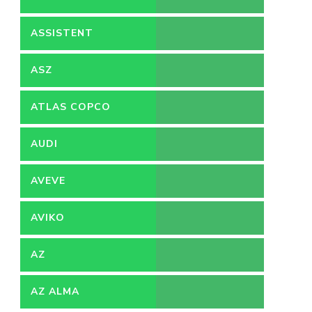
ASSISTENT
ACCOUNTANT
ASZ
ATLAS COPCO
AUDI
AVEVE
AVIKO
AZ
AZ ALMA