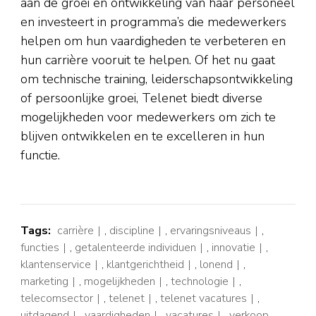
aan de groei en ontwikkeling van haar personeel
en investeert in programma’s die medewerkers
helpen om hun vaardigheden te verbeteren en
hun carrière vooruit te helpen. Of het nu gaat
om technische training, leiderschapsontwikkeling
of persoonlijke groei, Telenet biedt diverse
mogelijkheden voor medewerkers om zich te
blijven ontwikkelen en te excelleren in hun
functie.
Tags:
carrière
,
discipline
,
ervaringsniveaus
,
functies
,
getalenteerde individuen
,
innovatie
,
klantenservice
,
klantgerichtheid
,
lonend
,
marketing
,
mogelijkheden
,
technologie
,
telecomsector
,
telenet
,
telenet vacatures
,
uitdagend
,
vaardigheden
,
vacatures
,
verkoop