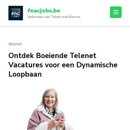
Ga
fnacjobs.be
naar
Verbinden van Talent met Kansen
inhoud
(druk
op
enter)
telenet
Ontdek Boeiende Telenet
Vacatures voor een Dynamische
Loopbaan