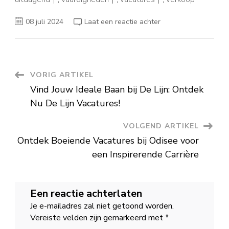
op
08 juli 2024
Laat een reactie achter
Ontdek
Boeiende
Telenet
Vacatures
voor
een
Dynamische
Berichtnavigatie
VORIG ARTIKEL
Loopbaan
Vind Jouw Ideale Baan bij De Lijn: Ontdek
Nu De Lijn Vacatures!
VOLGEND ARTIKEL
Ontdek Boeiende Vacatures bij Odisee voor
een Inspirerende Carrière
Een reactie achterlaten
Je e-mailadres zal niet getoond worden.
Vereiste velden zijn gemarkeerd met
*