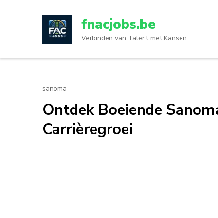
Ga
naar
fnacjobs.be
inhoud
Verbinden van Talent met Kansen
(druk
op
enter)
sanoma
Ontdek Boeiende Sanoma
Carrièregroei