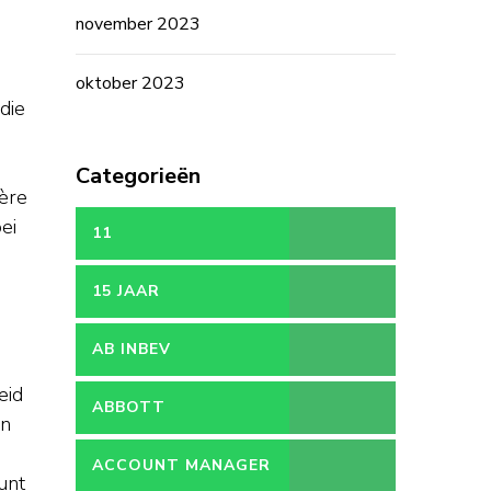
november 2023
oktober 2023
die
Categorieën
ière
ei
11
15 JAAR
AB INBEV
eid
ABBOTT
en
ACCOUNT MANAGER
unt