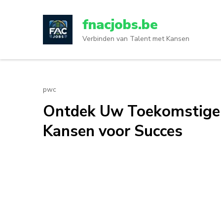
Ga
naar
fnacjobs.be
inhoud
Verbinden van Talent met Kansen
(druk
op
enter)
pwc
Ontdek Uw Toekomstige 
Kansen voor Succes