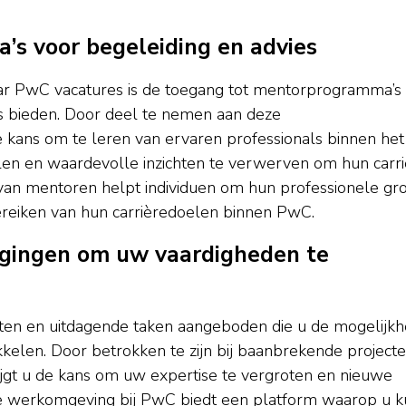
s voor begeleiding en advies
aar PwC vacatures is de toegang tot mentorprogramma’s 
s bieden. Door deel te nemen aan deze
ans om te leren van ervaren professionals binnen het
elen en waardevolle inzichten te verwerven om hun carr
an mentoren helpt individuen om hun professionele gro
bereiken van hun carrièredoelen binnen PwC.
dagingen om uw vaardigheden te
ten en uitdagende taken aangeboden die u de mogelijkh
elen. Door betrokken te zijn bij baanbrekende project
jgt u de kans om uw expertise te vergroten en nieuwe
e werkomgeving bij PwC biedt een platform waarop u k