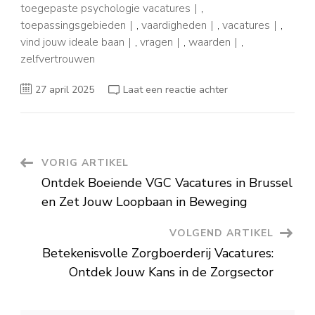
toegepaste psychologie vacatures
,
toepassingsgebieden
,
vaardigheden
,
vacatures
,
vind jouw ideale baan
,
vragen
,
waarden
,
zelfvertrouwen
op
27 april 2025
Laat een reactie achter
Vind
Jouw
Ideale
Baan
in
Toegepaste
Psychologie
Berichtnavigatie
VORIG ARTIKEL
Vacatures
Ontdek Boeiende VGC Vacatures in Brussel
en Zet Jouw Loopbaan in Beweging
VOLGEND ARTIKEL
Betekenisvolle Zorgboerderij Vacatures:
Ontdek Jouw Kans in de Zorgsector