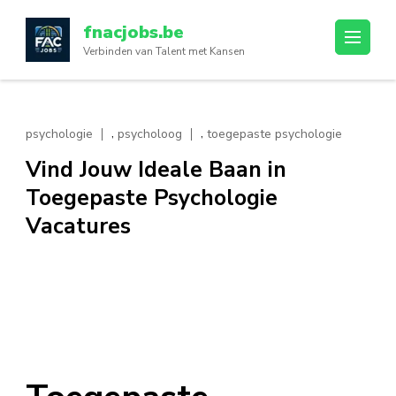
Ga
fnacjobs.be
naar
Verbinden van Talent met Kansen
inhoud
(druk
op
enter)
,
,
psychologie
psycholoog
toegepaste psychologie
Vind Jouw Ideale Baan in
Toegepaste Psychologie
Vacatures