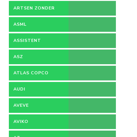
ARTSEN ZONDER
GRENZEN
ASML
ASSISTENT
ACCOUNTANT
ASZ
ATLAS COPCO
AUDI
AVEVE
AVIKO