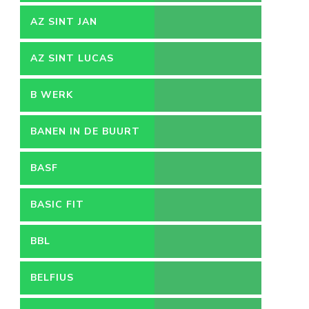
AZ SINT JAN
VACATURES
AZ SINT LUCAS
B WERK
BANEN IN DE BUURT
BASF
BASIC FIT
BBL
BELFIUS