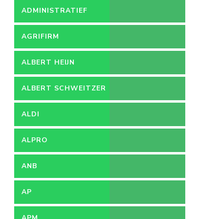
ADMINISTRATIEF
MEDEWERKER
AGRIFIRM
ALBERT HEIJN
ALBERT SCHWEITZER
ZIEKENHUIS
ALDI
ALPRO
ANB
AP
APM